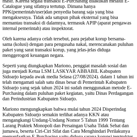
masif. Karena segala transaksi E-Purchasing dilakukan melalui E-
Catalogue yang sifatnya tertutup. Dimana hanya
PPK(pemerintah/user)dan penyedia barang saja yang bisa
mengaksesnya. Tidak ada satupun pihak eksternal yang bisa
memantau transaksi di dalamnya, termasuk APIP (aparat pengawas
internal pemerintah) atau inspektorat.
Oleh karena adanya celah tersebut, para pejabat korup bersama-
sama (kolusi) dengan para pengusaha nakal, merencanakan puluhan
paket yang sarat transaksi korup, yang jelas-jelas diduga
menggerogoti keuangan negara.
Seperti yang diungkapkan Mariono, penggiat masalah sosial dan
juga menjadi Ketua LSM LASKYAR ABBABIL Kabupaten
Sidoarjo kepada awak media Selasa (27/08/2024). dalam 1 tahun ini
telah mengamati salah satu dinas besar di Pemerintah Kabupaten
Sidoarjo yang sejak tahun 2024 ini sudah menggunakan metode E-
Purchasing dalam puluhan paket kegiatan, yaitu Dinas Perdagangan
dan Perindustrian Kabupaten Sidoarjo.
Mariono mengungkapkan bahwa mulai tahun 2024 Disperindag
Kabupaten Sidoarjo semakin terlihat adanya KKN atau
mengangkangi Undang-Undang Nomor 5 Tahun 1999 Tentang
Larang Praktek Monopoli dan Persaingan Usaha Tidak Sehat dan
jumawa, beserta Ciri-Ciri Sifat dan Cara Menghindari Perilakunya
memanfaatkan E-Purchasing yaitu diduga sarana korupsi terstruktur