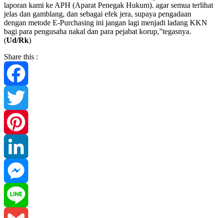
laporan kami ke APH (Aparat Penegak Hukum). agar semua terlihat
jelas dan gamblang, dan sebagai efek jera, supaya pengadaan
dengan metode E-Purchasing ini jangan lagi menjadi ladang KKN
bagi para pengusaha nakal dan para pejabat korup,”tegasnya.
(
Ud/Rk
)
Share this :
Facebook
Twitter
Pinterest
LinkedIn
Messenger