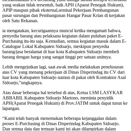
yang seakan tidak tersentuh, baik APH (Aparat Penegak Hukum),
APIP maupun pihak eksternal,semisal Pekerjaan Pembangunan
pasar surungan dan Pembangunan Hangar Pasar Krian di kerjakan
oleh Satu Rekanan.
ia mengatakan, kecurigaannya muncul ketika mengamati bahwa,
penyedia barang atau pelaksana kegiatan dalam puluhan paket E-
Purchasing itu-itu saja. Kemudian, semua kegiatan masuk dalam E-
Catalogue Lokal Kabupaten Sidoarjo, meskipun penyedia
barang/jasa beralamat di luar kota Kabupaten Sidoarjo membeli
barang dengan harga yang sangat tinggi per satuan unitnya.
Lebih mengejutkan lagi, saat awak media melakukan penelusuran
atas CV yang menang pekerjaan di Dinas Disperindag itu CV dari
luar kota Kabupaten Sidoarjo namun di pakai oleh Kontraktor Asal
Sidoarjo,”ungkapnya.
Atas dasar beberapa hal tersebut di atas, Ketua LSM LASYKAR
ABBABIL Kabupaten Sidoarjo Mariono, meminta penyidik
APH(Aparat Penegak Hukum) di Prov.JATIM untuk dapat turun ke
lapangan.
“Kami telah banyak menemukan beberapa kejanggalan dalam
proses E-Purchasing di Dinas Disperindag Kabupaten Sidoarjo.
Dan semua data dan temuan kami ini akan dilampirkan dalam