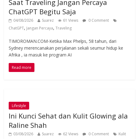
Saat Traveling Jangan Percaya
ChatGPT Begitu Saja
04/08/2026
Suarez
61 Views
0 Comment
,
,
ChatGPT
Jangan Percaya
Traveling
TIMOROMAN.COM-Ketika Max Phelps, 58 tahun, dari
Sydney merencanakan perjalanan sekali seumur hidup ke
Afrika , ia masuk ke program AI
Read more
Lifestyle
Ini Kunci Sehat dan Kulit Glowing ala
Raline Shah
03/08/2026
Suarez
62 Views
0 Comment
Kulit