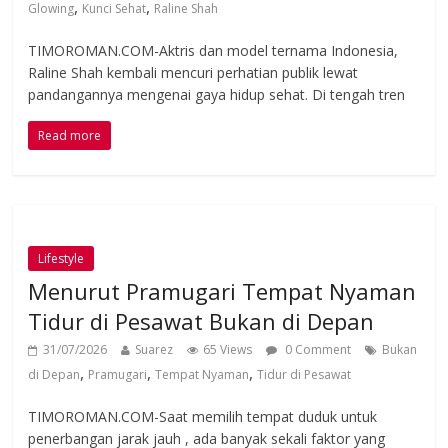
,
,
Glowing
Kunci Sehat
Raline Shah
TIMOROMAN.COM-Aktris dan model ternama Indonesia,
Raline Shah kembali mencuri perhatian publik lewat
pandangannya mengenai gaya hidup sehat. Di tengah tren
Read more
Lifestyle
Menurut Pramugari Tempat Nyaman
Tidur di Pesawat Bukan di Depan
31/07/2026
Suarez
65 Views
0 Comment
Bukan
,
,
,
di Depan
Pramugari
Tempat Nyaman
Tidur di Pesawat
TIMOROMAN.COM-Saat memilih tempat duduk untuk
penerbangan jarak jauh , ada banyak sekali faktor yang