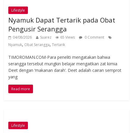
Lifestyle
Nyamuk Dapat Tertarik pada Obat
Pengusir Serangga
04/08/2026
Suarez
65 Views
0 Comment
,
,
Nyamuk
Obat Serangga
Tertarik
TIMOROMAN.COM-Para peneliti mengatakan bahwa
serangga tersebut mungkin belajar mengaitkan zat kimia
Deet dengan ‘makanan darah’. Deet adalah cairan semprot
yang
Read more
Lifestyle