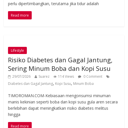
perlu dipertimbangkan, terutama jika tidur adalah
Read more
Lifestyle
Risiko Diabetes dan Gagal Jantung,
Sering Minum Boba dan Kopi Susu
29/07/2026
Suarez
114 Views
0 Comment
,
,
Diabetes dan Gagal Jantung
Kopi Susu
Minum Boba
TIMOROMAN.COM-Kebiasaan mengonsumsi minuman
manis kekinian seperti boba dan kopi susu gula aren secara
berlebihan dapat meningkatkan risiko diabetes melitus
hingga
Read more