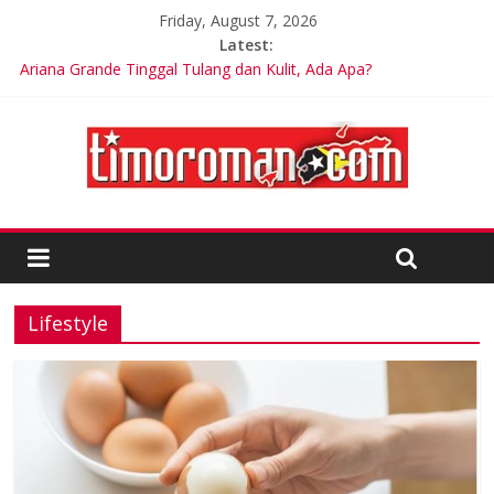
Friday, August 7, 2026
Latest:
Ariana Grande Tinggal Tulang dan Kulit, Ada Apa?
Kelebihan Protein Bisa Berdampak Buruk bagi Kesehatan
Google Assistant akan Diganti Gemini Mulai September 2026
Dunia Diminta Bersiap Hadapi Dampak Super El Niño terhadap
Cuaca dan Pangan
LSM Tuding UKPBJ Kabupaten Sidoarjo Lakukan Praktek
Persengkokolan Jahat dalam Proses Tender
Lifestyle