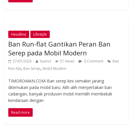
Headline
Lifestyle
Ban Run-flat Gantikan Peran Ban
Serep pada Mobil Modern
27/07/2026
Suarez
57 Views
0 Comment
Ban
,
,
Run-flat
Ban Serep
Mobil Modern
TIMOROMAN.COM-Ban serep kini semakin jarang
ditemukan pada mobil baru. Alih-alih menyertakan ban
cadangan, banyak produsen mobil memilih membekali
kendaraan dengan
Read more