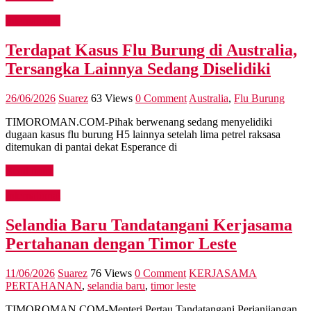
International
Terdapat Kasus Flu Burung di Australia,
Tersangka Lainnya Sedang Diselidiki
26/06/2026
Suarez
63 Views
0 Comment
Australia
,
Flu Burung
TIMOROMAN.COM-Pihak berwenang sedang menyelidiki
dugaan kasus flu burung H5 lainnya setelah lima petrel raksasa
ditemukan di pantai dekat Esperance di
Read more
International
Selandia Baru Tandatangani Kerjasama
Pertahanan dengan Timor Leste
11/06/2026
Suarez
76 Views
0 Comment
KERJASAMA
PERTAHANAN
,
selandia baru
,
timor leste
TIMOROMAN.COM-Menteri Pertau Tandatangani Perjanjiangan