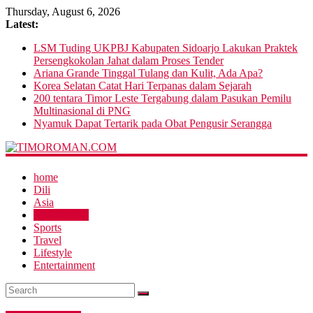
Thursday, August 6, 2026
Latest:
LSM Tuding UKPBJ Kabupaten Sidoarjo Lakukan Praktek
Persengkokolan Jahat dalam Proses Tender
Ariana Grande Tinggal Tulang dan Kulit, Ada Apa?
Korea Selatan Catat Hari Terpanas dalam Sejarah
200 tentara Timor Leste Tergabung dalam Pasukan Pemilu
Multinasional di PNG
Nyamuk Dapat Tertarik pada Obat Pengusir Serangga
home
Dili
Asia
International
Sports
Travel
Lifestyle
Entertainment