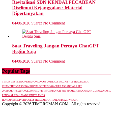
Revitalisasi SDN KENDALPECABEAN
Diselimuti Kejanggalan : Material
Dipertanyakan
04/08/2026
Suarez
No Comment
Saat Traveling Jangan Percaya ChatGPT
Begitu Saja
04/08/2026
Suarez
No Comment
Popular Tags
TIMOR LESTE
INDONESIA
WORLD CUP 2026
LIGA INGGRIS
AUSTRALIA
LIGA
CHAMPHIONS
ARSENAL
RONALDO
DILI
SINGAPURA
ASEAN
PIALA AFF
2018
MALAYSIA
BARCELONA
MU
VIETNAM
MAN CITY
NEYMAR
CHINA
XANANA GUSMAO
HASIL
LENGKAP
REAL MADRID
NTT
RAMOS
HORTA
MESSI
LIVERPOOL
ESTRELLA
IRAN
THAILAND
PARIWISATA
Copyright © 2026 TIMOROMAN.COM . All rights reserved.