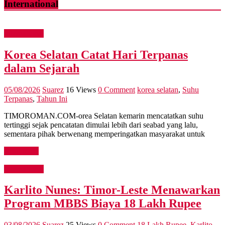
International
International
Korea Selatan Catat Hari Terpanas
dalam Sejarah
05/08/2026
Suarez
16 Views
0 Comment
korea selatan
,
Suhu
Terpanas
,
Tahun Ini
TIMOROMAN.COM-orea Selatan kemarin mencatatkan suhu
tertinggi sejak pencatatan dimulai lebih dari seabad yang lalu,
sementara pihak berwenang memperingatkan masyarakat untuk
Read more
International
Karlito Nunes: Timor-Leste Menawarkan
Program MBBS Biaya 18 Lakh Rupee
03/08/2026
Suarez
25 Views
0 Comment
18 Lakh Rupee
,
Karlito