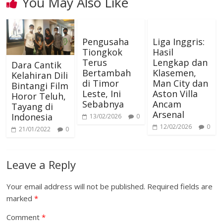
You May Also Like
Pengusaha
Liga Inggris:
Tiongkok
Hasil
Terus
Lengkap dan
Dara Cantik
Bertambah
Klasemen,
Kelahiran Dili
di Timor
Man City dan
Bintangi Film
Leste, Ini
Aston Villa
Horor Teluh,
Sebabnya
Ancam
Tayang di
Arsenal
Indonesia
13/02/2026
0
12/02/2026
0
21/01/2022
0
Leave a Reply
Your email address will not be published.
Required fields are
marked
*
Comment
*