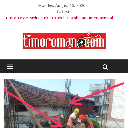
Monday, August 10, 2026
Latest:
Timor-Leste Meluncurkan Kabel Bawah Laut Internasional
Pertama
Cuka Apel Ternyata Tak Dapat Penurunan Berat Badan
Cristiano Ronaldo: Cristiano Jr akan Lebih Besar dari Saya
Keterlibatan Strategis di Timor-Leste: USARPAC Memperkuat
Kemitraan Regional
Trik Tetap Fit saat Intermittent Fasting