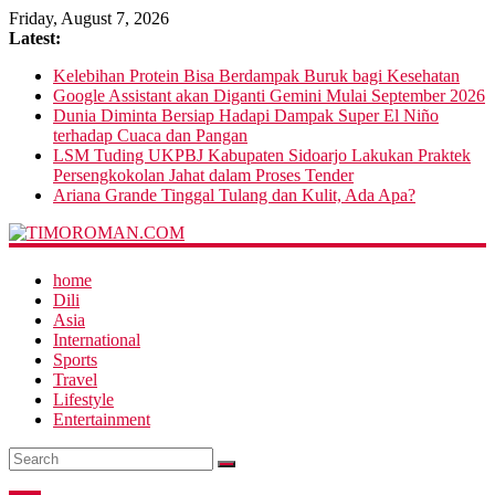
Friday, August 7, 2026
Latest:
Kelebihan Protein Bisa Berdampak Buruk bagi Kesehatan
Google Assistant akan Diganti Gemini Mulai September 2026
Dunia Diminta Bersiap Hadapi Dampak Super El Niño
terhadap Cuaca dan Pangan
LSM Tuding UKPBJ Kabupaten Sidoarjo Lakukan Praktek
Persengkokolan Jahat dalam Proses Tender
Ariana Grande Tinggal Tulang dan Kulit, Ada Apa?
home
Dili
Asia
International
Sports
Travel
Lifestyle
Entertainment