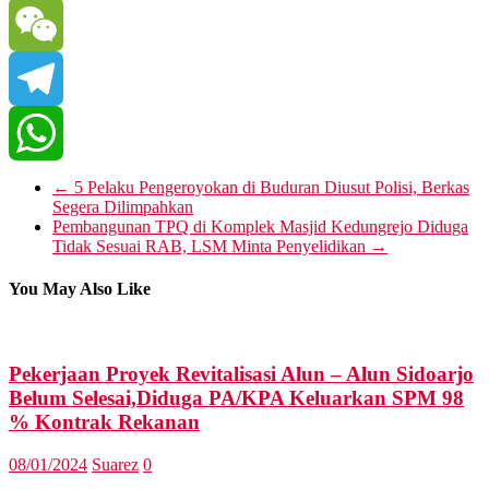
Gmail
WeChat
Telegram
WhatsApp
←
5 Pelaku Pengeroyokan di Buduran Diusut Polisi, Berkas
Segera Dilimpahkan
Pembangunan TPQ di Komplek Masjid Kedungrejo Diduga
Tidak Sesuai RAB, LSM Minta Penyelidikan
→
You May Also Like
Pekerjaan Proyek Revitalisasi Alun – Alun Sidoarjo
Belum Selesai,Diduga PA/KPA Keluarkan SPM 98
% Kontrak Rekanan
08/01/2024
Suarez
0