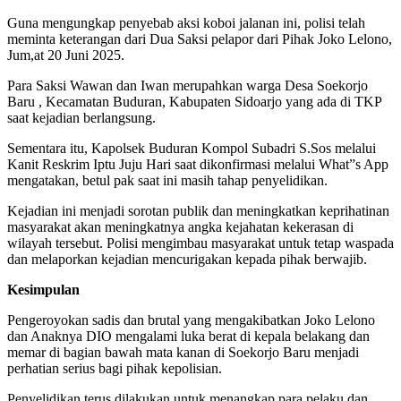
Guna mengungkap penyebab aksi koboi jalanan ini, polisi telah
meminta keterangan dari Dua Saksi pelapor dari Pihak Joko Lelono,
Jum,at 20 Juni 2025.
Para Saksi Wawan dan Iwan merupahkan warga Desa Soekorjo
Baru , Kecamatan Buduran, Kabupaten Sidoarjo yang ada di TKP
saat kejadian berlangsung.
Sementara itu, Kapolsek Buduran Kompol Subadri S.Sos melalui
Kanit Reskrim Iptu Juju Hari saat dikonfirmasi melalui What”s App
mengatakan, betul pak saat ini masih tahap penyelidikan.
Kejadian ini menjadi sorotan publik dan meningkatkan keprihatinan
masyarakat akan meningkatnya angka kejahatan kekerasan di
wilayah tersebut. Polisi mengimbau masyarakat untuk tetap waspada
dan melaporkan kejadian mencurigakan kepada pihak berwajib.
Kesimpulan
Pengeroyokan sadis dan brutal yang mengakibatkan Joko Lelono
dan Anaknya DIO mengalami luka berat di kepala belakang dan
memar di bagian bawah mata kanan di Soekorjo Baru menjadi
perhatian serius bagi pihak kepolisian.
Penyelidikan terus dilakukan untuk menangkap para pelaku dan