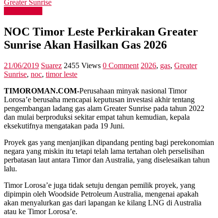
Greater Sunrise
International
NOC Timor Leste Perkirakan Greater
Sunrise Akan Hasilkan Gas 2026
21/06/2019
Suarez
2455 Views
0 Comment
2026
,
gas
,
Greater
Sunrise
,
noc
,
timor leste
TIMOROMAN.COM-
Perusahaan minyak nasional Timor
Lorosa’e berusaha mencapai keputusan investasi akhir tentang
pengembangan ladang gas alam Greater Sunrise pada tahun 2022
dan mulai berproduksi sekitar empat tahun kemudian, kepala
eksekutifnya mengatakan pada 19 Juni.
Proyek gas yang menjanjikan dipandang penting bagi perekonomian
negara yang miskin itu tetapi telah lama tertahan oleh perselisihan
perbatasan laut antara Timor dan Australia, yang diselesaikan tahun
lalu.
Timor Lorosa’e juga tidak setuju dengan pemilik proyek, yang
dipimpin oleh Woodside Petroleum Australia, mengenai apakah
akan menyalurkan gas dari lapangan ke kilang LNG di Australia
atau ke Timor Lorosa’e.