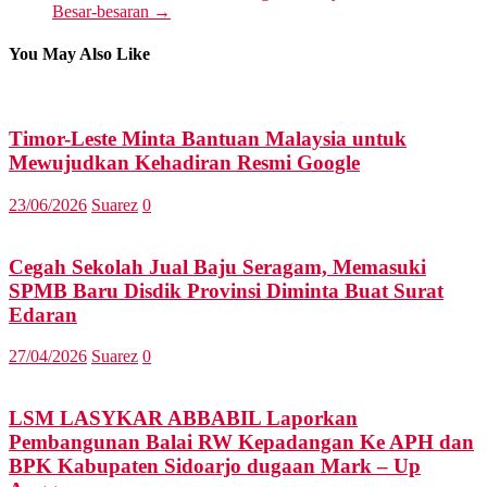
Besar-besaran
→
You May Also Like
Timor-Leste Minta Bantuan Malaysia untuk
Mewujudkan Kehadiran Resmi Google
23/06/2026
Suarez
0
Cegah Sekolah Jual Baju Seragam, Memasuki
SPMB Baru Disdik Provinsi Diminta Buat Surat
Edaran
27/04/2026
Suarez
0
LSM LASYKAR ABBABIL Laporkan
Pembangunan Balai RW Kepadangan Ke APH dan
BPK Kabupaten Sidoarjo dugaan Mark – Up