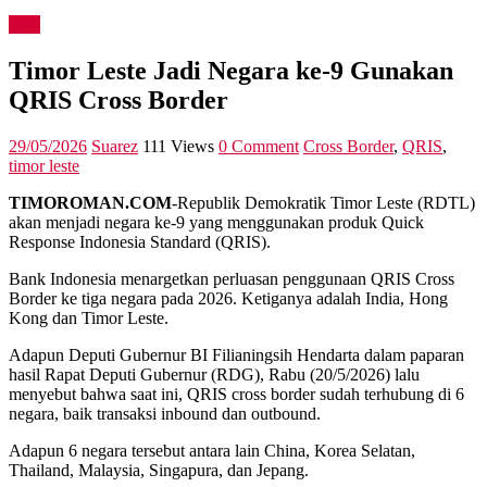
Asia
Timor Leste Jadi Negara ke-9 Gunakan
QRIS Cross Border
29/05/2026
Suarez
111 Views
0 Comment
Cross Border
,
QRIS
,
timor leste
TIMOROMAN.COM
-Republik Demokratik Timor Leste (RDTL)
akan menjadi negara ke-9 yang menggunakan produk Quick
Response Indonesia Standard (QRIS).
Bank Indonesia menargetkan perluasan penggunaan QRIS Cross
Border ke tiga negara pada 2026. Ketiganya adalah India, Hong
Kong dan Timor Leste.
Adapun Deputi Gubernur BI Filianingsih Hendarta dalam paparan
hasil Rapat Deputi Gubernur (RDG), Rabu (20/5/2026) lalu
menyebut bahwa saat ini, QRIS cross border sudah terhubung di 6
negara, baik transaksi inbound dan outbound.
Adapun 6 negara tersebut antara lain China, Korea Selatan,
Thailand, Malaysia, Singapura, dan Jepang.