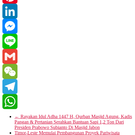
Pinterest
LinkedIn
Messenger
Line
Gmail
WeChat
Telegram
WhatsApp
←
Rayakan Idul Adha 1447 H, Qurban Masjid Agung, Kadis
Pangan & Pertanian Serahkan Bantuan Sapi 1,2 Ton Dari
Presiden Prabowo Subianto Di Masjid Jabon
Timor-Leste Memulai Pembangunan Proyek Pariwisata