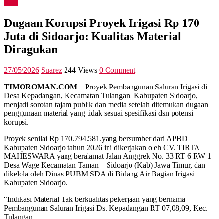
Asia
Dugaan Korupsi Proyek Irigasi Rp 170
Juta di Sidoarjo: Kualitas Material
Diragukan
27/05/2026
Suarez
244 Views
0 Comment
TIMOROMAN.COM
– Proyek Pembangunan Saluran Irigasi di
Desa Kepadangan, Kecamatan Tulangan, Kabupaten Sidoarjo,
menjadi sorotan tajam publik dan media setelah ditemukan dugaan
penggunaan material yang tidak sesuai spesifikasi dsn potensi
korupsi.
Proyek senilai Rp 170.794.581.yang bersumber dari APBD
Kabupaten Sidoarjo tahun 2026 ini dikerjakan oleh CV. TIRTA
MAHESWARA yang beralamat Jalan Anggrek No. 33 RT 6 RW 1
Desa Wage Kecamatan Taman – Sidoarjo (Kab) Jawa Timur, dan
dikelola oleh Dinas PUBM SDA di Bidang Air Bagian Irigasi
Kabupaten Sidoarjo.
“Indikasi Material Tak berkualitas pekerjaan yang bernama
Pembangunan Saluran Irigasi Ds. Kepadangan RT 07,08,09, Kec.
Tulangan.