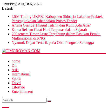
Thursday, August 6, 2026
Latest:
LSM Tuding UKPBJ Kabupaten Sidoarjo Lakukan Praktek
Persengkokolan Jahat dalam Proses Tender
Ariana Grande Tinggal Tulang dan Kulit, Ada Apa?
Korea Selatan Catat Hari Terpanas dalam Sejarah
200 tentara Timor Leste Tergabung dalam Pasukan Pemilu
Multinasional di PNG
Nyamuk Dapat Tertarik pada Obat Pengusir Serangga
home
Dili
Asia
International
Sports
Travel
Lifestyle
Entertainment