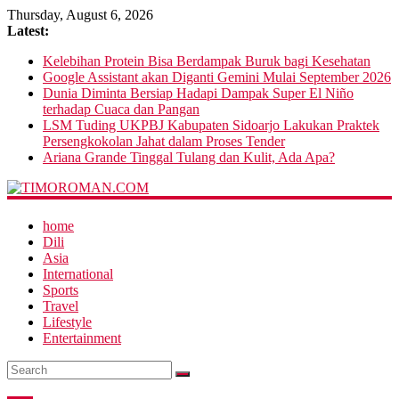
Thursday, August 6, 2026
Latest:
Kelebihan Protein Bisa Berdampak Buruk bagi Kesehatan
Google Assistant akan Diganti Gemini Mulai September 2026
Dunia Diminta Bersiap Hadapi Dampak Super El Niño
terhadap Cuaca dan Pangan
LSM Tuding UKPBJ Kabupaten Sidoarjo Lakukan Praktek
Persengkokolan Jahat dalam Proses Tender
Ariana Grande Tinggal Tulang dan Kulit, Ada Apa?
home
Dili
Asia
International
Sports
Travel
Lifestyle
Entertainment