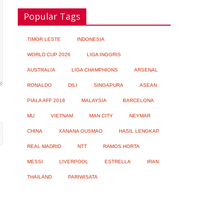
Popular Tags
LSM Tuding UKPBJ Kabupaten Sidoarjo
Lakukan Praktek Persengkokolan Jahat
dalam Proses Tender
TIMOR LESTE
INDONESIA
05/08/2026
No Comment
WORLD CUP 2026
LIGA INGGRIS
AUSTRALIA
LIGA CHAMPHIONS
ARSENAL
RONALDO
DILI
SINGAPURA
ASEAN
Ariana Grande Tinggal Tulang dan Kulit,
PIALA AFF 2018
MALAYSIA
BARCELONA
Ada Apa?
MU
VIETNAM
MAN CITY
NEYMAR
05/08/2026
No Comment
CHINA
XANANA GUSMAO
HASIL LENGKAP
REAL MADRID
NTT
RAMOS HORTA
MESSI
LIVERPOOL
ESTRELLA
IRAN
Korea Selatan Catat Hari Terpanas dalam
THAILAND
PARIWISATA
Sejarah
05/08/2026
No Comment