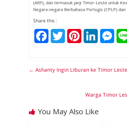
(ARF), dan termasuk janji Timor-Leste untuk K
Negara-negara Berbahasa Portugis (CPLP) dan F
Share this :
F
T
P
L
M
a
w
i
i
e
c
i
n
n
s
←
Ashanty Ingin Liburan ke Timor Lest
e
t
t
k
s
b
t
e
e
e
Warga Timor Les
o
e
r
d
n
You May Also Like
o
r
e
I
g