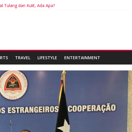
l Tulang dan Kulit, Ada Apa?
isa Berdampak Buruk bagi Kesehatan
an Diganti Gemini Mulai September 2026
iap Hadapi Dampak Super El Niño terhadap Cuaca dan Pangan
abupaten Sidoarjo Lakukan Praktek Persengkokolan Jahat dalam Pr
RTS
TRAVEL
LIFESTYLE
ENTERTAINMENT