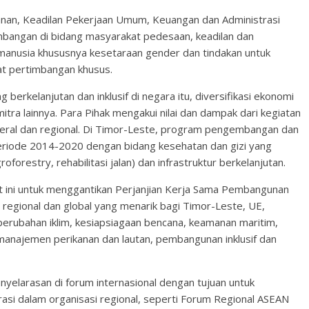
kanan, Keadilan Pekerjaan Umum, Keuangan dan Administrasi
embangan di bidang masyarakat pedesaan, keadilan dan
manusia khususnya kesetaraan gender dan tindakan untuk
t pertimbangan khusus.
rkelanjutan dan inklusif di negara itu, diversifikasi ekonomi
a lainnya. Para Pihak mengakui nilai dan dampak dari kegiatan
eral dan regional. Di Timor-Leste, program pengembangan dan
eriode 2014-2020 dengan bidang kesehatan dan gizi yang
orestry, rehabilitasi jalan) dan infrastruktur berkelanjutan.
t ini untuk menggantikan Perjanjian Kerja Sama Pembangunan
regional dan global yang menarik bagi Timor-Leste, UE,
k perubahan iklim, kesiapsiagaan bencana, keamanan maritim,
manajemen perikanan dan lautan, pembangunan inklusif dan
yelarasan di forum internasional dengan tujuan untuk
rasi dalam organisasi regional, seperti Forum Regional ASEAN