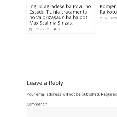
Ingrid agradese ba Povu no
Komjer
k
s
n
e
Estadu TL nia tratamentu
Raikot
no valorizasaun ba haloot
09/03/2
t
r
Max Stal nia Sinzas.
17/12/2021
0
Leave a Reply
Your email address will not be published.
Required
Comment
*