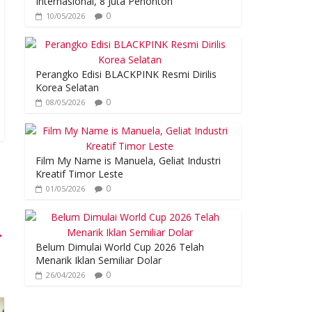
Internasional, 8 Juta Penonton
0
10/05/2026
Perangko Edisi BLACKPINK Resmi Dirilis
Korea Selatan
0
08/05/2026
Film My Name is Manuela, Geliat Industri
Kreatif Timor Leste
0
01/05/2026
→
Belum Dimulai World Cup 2026 Telah
Menarik Iklan Semiliar Dolar
0
26/04/2026