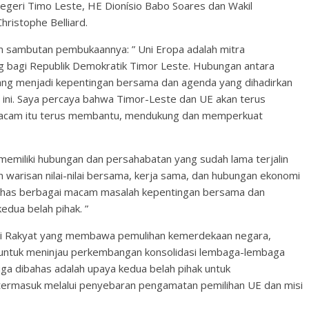
egeri Timo Leste, HE Dionísio Babo Soares dan Wakil
hristophe Belliard.
m sambutan pembukaannya: ” Uni Eropa adalah mitra
g bagi Republik Demokratik Timor Leste. Hubungan antara
ng menjadi kepentingan bersama dan agenda yang dihadirkan
n ini. Saya percaya bahwa Timor-Leste dan UE akan terus
 semacam itu terus membantu, mendukung dan memperkuat
 memiliki hubungan dan persahabatan yang sudah lama terjalin
warisan nilai-nilai bersama, kerja sama, dan hubungan ekonomi
ahas berbagai macam masalah kepentingan bersama dan
edua belah pihak. ”
asi Rakyat yang membawa pemulihan kemerdekaan negara,
 untuk meninjau perkembangan konsolidasi lembaga-lembaga
uga dibahas adalah upaya kedua belah pihak untuk
termasuk melalui penyebaran pengamatan pemilihan UE dan misi