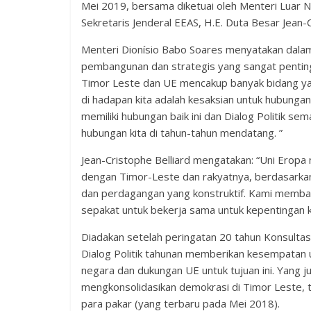
Mei 2019, bersama diketuai oleh Menteri Luar N
Sekretaris Jenderal EEAS, H.E. Duta Besar Jean-C
Menteri Dionísio Babo Soares menyatakan dala
pembangunan dan strategis yang sangat pentin
Timor Leste dan UE mencakup banyak bidang ya
di hadapan kita adalah kesaksian untuk hubunga
memiliki hubungan baik ini dan Dialog Politik
hubungan kita di tahun-tahun mendatang. ”
Jean-Cristophe Belliard mengatakan: “Uni Eropa
dengan Timor-Leste dan rakyatnya, berdasarkan 
dan perdagangan yang konstruktif. Kami memb
sepakat untuk bekerja sama untuk kepentingan k
Diadakan setelah peringatan 20 tahun Konsult
Dialog Politik tahunan memberikan kesempatan
negara dan dukungan UE untuk tujuan ini. Yang j
mengkonsolidasikan demokrasi di Timor Leste, 
para pakar (yang terbaru pada Mei 2018).