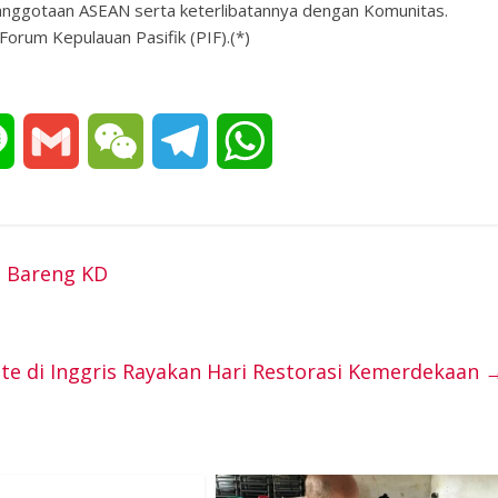
eanggotaan ASEAN serta keterlibatannya dengan Komunitas.
orum Kepulauan Pasifik (PIF).(*)
L
G
W
T
W
i
m
e
e
h
n
a
C
l
a
e Bareng KD
e
i
h
e
t
l
a
g
s
te di Inggris Rayakan Hari Restorasi Kemerdekaan
t
r
A
a
p