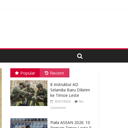
oses Tender
Popular
Recent
8 Instruktur AD
Selandia Baru DIkirim
ke Timoe Leste
30/07/2026
No
Comment
Piala ASEAN 2026: 10
Pemain Timor Leste 0-