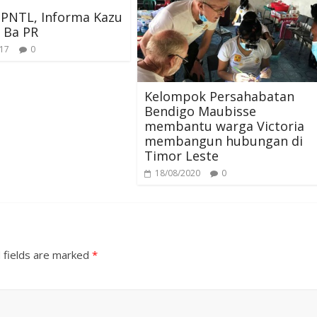
 PNTL, Informa Kazu
m
p
u Ba PR
017
0
Kelompok Persahabatan
Bendigo Maubisse
membantu warga Victoria
membangun hubungan di
Timor Leste
18/08/2020
0
 fields are marked
*