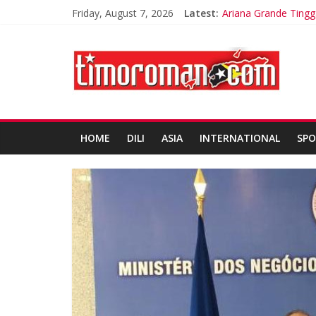
Friday, August 7, 2026
Latest:
Ariana Grande Tingga
Kelebihan Protein B
Google Assistant ak
Dunia Diminta Bers
LSM Tuding UKPBJ K
HOME
DILI
ASIA
INTERNATIONAL
SPO