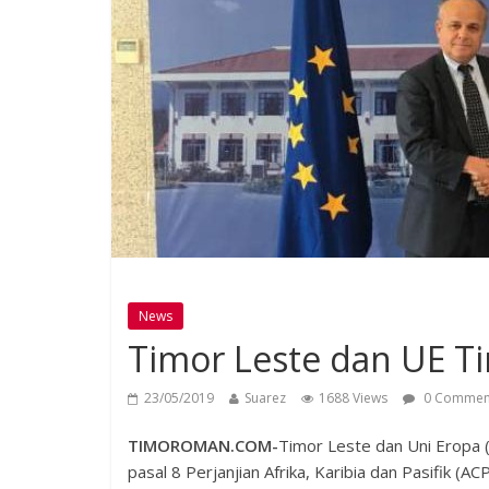
News
Timor Leste dan UE T
23/05/2019
Suarez
1688 Views
0 Commen
TIMOROMAN.COM-
Timor Leste dan Uni Eropa 
pasal 8 Perjanjian Afrika, Karibia dan Pasifik (A