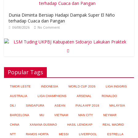
Dunia Diminta Bersiap Hadapi Dampak Super El Niño
terhadap Cuaca dan Pangan
06/08/2026
No Comment
LSM Tuding UKPBJ Kabupaten Sidoarjo Lakukan Praktek
Persengkokolan Jahat dalam Proses Tender
Popular Tags
05/08/2026
No Comment
Ariana Grande Tinggal Tulang dan Kulit,
TIMOR LESTE
INDONESIA
WORLD CUP 2026
LIGA INGGRIS
Ada Apa?
AUSTRALIA
LIGA CHAMPHIONS
ARSENAL
RONALDO
05/08/2026
No Comment
DILI
SINGAPURA
ASEAN
PIALA AFF 2018
MALAYSIA
BARCELONA
MU
VIETNAM
MAN CITY
NEYMAR
Korea Selatan Catat Hari Terpanas
CHINA
XANANA GUSMAO
HASIL LENGKAP
REAL MADRID
dalam Sejarah
NTT
RAMOS HORTA
MESSI
LIVERPOOL
ESTRELLA
05/08/2026
No Comment