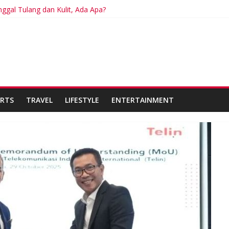
nggal Tulang dan Kulit, Ada Apa?
n Bisa Berdampak Buruk bagi Kesehatan
 akan Diganti Gemini Mulai September 2026
ersiap Hadapi Dampak Super El Niño terhadap Cuaca dan Pangan
J Kabupaten Sidoarjo Lakukan Praktek Persengkokolan Jahat dalam
RTS
TRAVEL
LIFESTYLE
ENTERTAINMENT