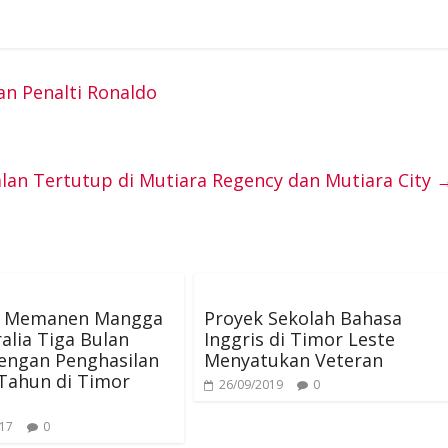
i
m
e
e
h
n
a
C
l
a
an Penalti Ronaldo
e
i
h
e
t
l
a
g
s
lan Tertutup di Mutiara Regency dan Mutiara City
t
r
A
a
p
a Memanen Mangga
Proyek Sekolah Bahasa
m
p
ralia Tiga Bulan
Inggris di Timor Leste
engan Penghasilan
Menyatukan Veteran
Tahun di Timor
26/09/2019
0
017
0