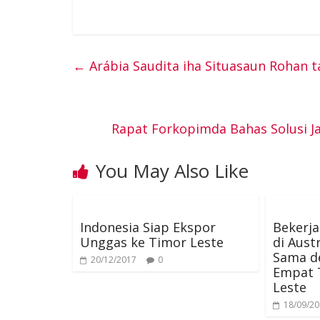
a
w
i
i
e
c
i
n
n
s
←
Arábia Saudita iha Situasaun Rohan t
e
t
t
k
s
b
t
e
e
e
Rapat Forkopimda Bahas Solusi Ja
o
e
r
d
n
You May Also Like
o
r
e
I
g
Indonesia Siap Ekspor
Bekerj
k
s
n
e
Unggas ke Timor Leste
di Aust
Sama d
20/12/2017
0
t
r
Empat 
Leste
18/09/2