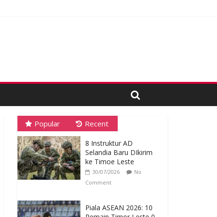
 Proses Tender
Popular
Recent
8 Instruktur AD
Selandia Baru DIkirim
ke Timoe Leste
30/07/2026
No
Comment
Piala ASEAN 2026: 10
Pemain Timor Leste 0-