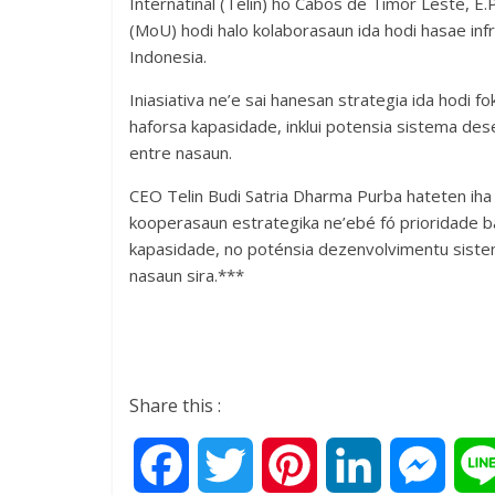
Internatinal (Telin) ho Cabos de Timor Leste, 
(MoU) hodi halo kolaborasaun ida hodi hasae infr
Indonesia.
Iniasiativa ne’e sai hanesan strategia ida hodi f
haforsa kapasidade, inklui potensia sistema des
entre nasaun.
CEO Telin Budi Satria Dharma Purba hateten iha J
kooperasaun estrategika ne’ebé fó prioridade ba
kapasidade, no poténsia dezenvolvimentu sistem
nasaun sira.***
Share this :
F
T
P
L
M