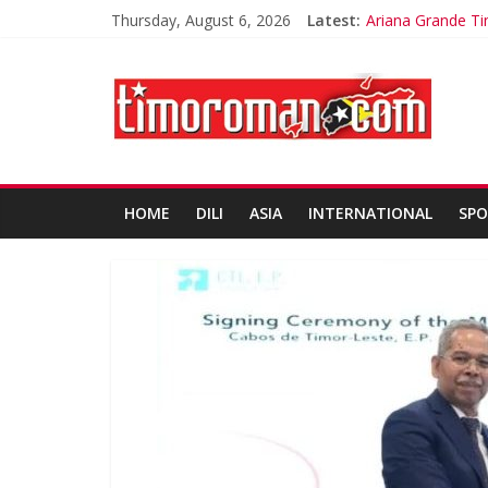
Thursday, August 6, 2026
Latest:
Ariana Grande Ti
Kelebihan Protei
Google Assistant
Dunia Diminta B
LSM Tuding UKPB
HOME
DILI
ASIA
INTERNATIONAL
SPO