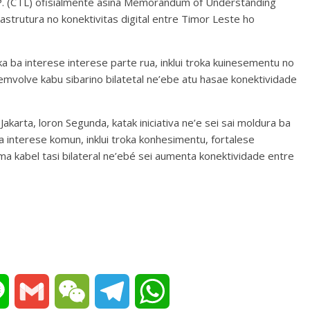
E.P. (CTL) ofisialmente asina Memorandum of Understanding
astrutura no konektivitas digital entre Timor Leste ho
oka ba interese interese parte rua, inklui troka kuinesementu no
emvolve kabu sibarino bilatetal ne’ebe atu hasae konektividade
akarta, loron Segunda, katak iniciativa ne’e sei sai moldura ba
 interese komun, inklui troka konhesimentu, fortalese
a kabel tasi bilateral ne’ebé sei aumenta konektividade entre
L
G
W
T
W