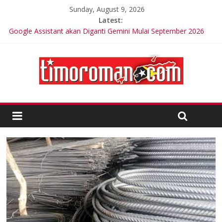
Sunday, August 9, 2026
Latest:
Google Assistant akan Diganti Gemini Mulai September 2026
Trik Tetap Fit saat Intermittent Fasting
Timor-Leste Meluncurkan Kabel Bawah Laut Internasional
Pertama
Friends of Lacluta Bangga Membina Kepemimpinan Lokal di
Timor Leste
Kelebihan Protein Bisa Berdampak Buruk bagi Kesehatan