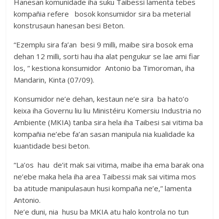
Hanesan komunidade iha suku Taibessi lamenta tebes
kompañia refere bosok konsumidor sira ba meterial
konstrusaun hanesan besi Beton.
“Ezemplu sira fa’an besi 9 milli, maibe sira bosok ema
dehan 12 milli, sorti hau iha alat pengukur se lae ami fiar
los, ” kestiona konsumidor Antonio ba Timoroman, iha
Mandarin, Kinta (07/09).
Konsumidor ne’e dehan, kestaun ne’e sira ba hato’o
keixa iha Governu liu liu Ministéiru Komersiu Industria no
Ambiente (MKIA) tanba sira hela iha Taibesi sai vitima ba
kompañia ne’ebe fa’an sasan manipula nia kualidade ka
kuantidade besi beton.
“La’os hau de’it mak sai vitima, maibe iha ema barak ona
ne’ebe maka hela iha area Taibessi mak sai vitima mos
ba atitude manipulasaun husi kompaña ne’e,” lamenta
Antonio.
Ne’e duni, nia husu ba MKIA atu halo kontrola no tun