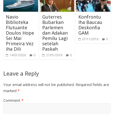
Navio
Guterres
Konfrontu
Biblioteka
Bubarkan
Iha Baucau
Flutuante
Parlemen
Deskonfia
Doulos Hope
dan Adakan
GAM
Sei Mai
Pemilu Lagi
07/11/2016
0
Primeira Vez
setelah
iha Dili
Paskah
14/01/2026
0
27/01/2018
0
Leave a Reply
Your email address will not be published.
Required fields are
marked
*
Comment
*