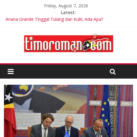
Friday, August 7, 2026
Latest:
Ariana Grande Tinggal Tulang dan Kulit, Ada Apa?
Kelebihan Protein Bisa Berdampak Buruk bagi Kesehatan
Google Assistant akan Diganti Gemini Mulai September 2026
Dunia Diminta Bersiap Hadapi Dampak Super El Niño terhadap
Cuaca dan Pangan
LSM Tuding UKPBJ Kabupaten Sidoarjo Lakukan Praktek
Persengkokolan Jahat dalam Proses Tender