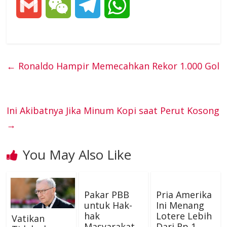
G
W
T
W
c
i
n
n
s
n
m
e
e
h
e
t
t
k
s
e
a
C
l
a
←
Ronaldo Hampir Memecahkan Rekor 1.000 Gol
b
t
e
e
e
i
h
e
t
o
e
r
d
n
l
a
g
s
Ini Akibatnya Jika Minum Kopi saat Perut Kosong
o
r
e
I
g
→
t
r
A
k
s
n
e
You May Also Like
a
p
t
r
m
p
Pakar PBB
Pria Amerika
untuk Hak-
Ini Menang
hak
Lotere Lebih
Vatikan
Masyarakat
Dari Rp 1