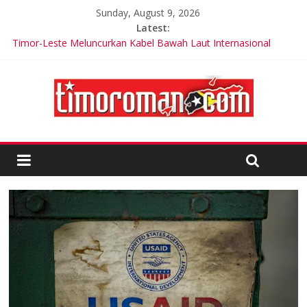
Sunday, August 9, 2026
Latest:
Timor-Leste Meluncurkan Kabel Bawah Laut Internasional
Pertama
Cuka Apel Ternyata Tak Dapat Penurunan Berat Badan
Cristiano Ronaldo: Cristiano Jr akan Lebih Besar dari Saya
Keterlibatan Strategis di Timor-Leste: USARPAC Memperkuat
Kemitraan Regional
Trik Tetap Fit saat Intermittent Fasting