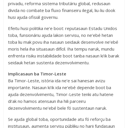
privadu, reforma sistema tributáriu global, redusaun
divida no combate ba fluxo finanseiru ilegal, liu-liu dook
husi ajuda ofisiál governu.
Efeitu husi politika ne’e boot: reputasaun Estadu Unidos
toba, funsionáriu ajuda lakon servisu, no ne’ebé hetan
toba liu mak povu iha nasaun seidauk desenvolve ne’ebé
moris hela iha situasaun difícil. Iha tempu naruk, mundu
enfrenta risiku instabilidade boot tanba nasaun ki’ik barak
seidauk hetan sustenta dezenvolvimentu.
Implicasaun ba Timor-Leste
Ba Timor-Leste, istória ida ne’e sai hanesan avizu
importante. Nasaun ki’ik ida ne’ebé depende boot ba
ajuda dezenvolvimentu, Timor-Leste tenki atu hatene
di’ak no hamos atensaun iha hili parceiru
dezenvolvimentu ne’ebé bele fó sustentaun naruk.
Se ajuda global toba, oportunidade atu fó reforçu ba
institusaun, aumenta servisu públiku no harii fundasaun