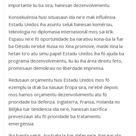
importante liu ba sira, hanesan dezenvolvimentu.
Konsekuénsia husi situasaun ida ne’e mak influénsia
Estadu Unidos iha asuntu seluk hanesan komérsiu,
teknologia no diplomasia internasionál mos sai ki’ik.
Espasu ne’e fó oportunidade ba narativu kona-ba la fiar
ba Oésidu ne’ebé Rusia no Xina promove, maski Xina la
hetan to’o atu simu papel Estadu Unidos iha fó ajuda ba
programa dezenvolvimentu, liu-liu iha área direitu feto,
promosaun demokrasi no liberdade imprensa.
Redusaun orçamentu husi Estadu Unidos mos fó
ezemplu la di’ak ba nasaun Eropa sira, ne’ebé depois
mos hamos orçamentu dezenvolvimentu atu fó
prioridade ba defenza. Inglaterra, Fransa, Holanda no
Béljika tuir tendencia ida ne’e, hanesan sacrifica
prevenzaun atu fó prioridade ba tratamentu
emergénsia.
Iha banda seluk, Australia la tuir dalan ne’e. Nasaun ida