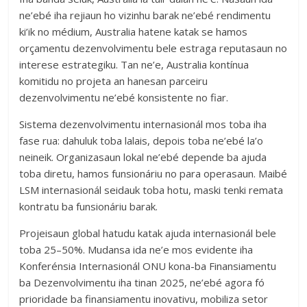
ne’ebé iha rejiaun ho vizinhu barak ne’ebé rendimentu
ki’ik no médium, Australia hatene katak se hamos
orçamentu dezenvolvimentu bele estraga reputasaun no
interese estrategiku. Tan ne’e, Australia kontínua
komitidu no projeta an hanesan parceiru
dezenvolvimentu ne’ebé konsistente no fiar.
Sistema dezenvolvimentu internasionál mos toba iha
fase rua: dahuluk toba lalais, depois toba ne’ebé la’o
neineik. Organizasaun lokal ne’ebé depende ba ajuda
toba diretu, hamos funsionáriu no para operasaun. Maibé
LSM internasionál seidauk toba hotu, maski tenki remata
kontratu ba funsionáriu barak.
Projeisaun global hatudu katak ajuda internasionál bele
toba 25–50%. Mudansa ida ne’e mos evidente iha
Konferénsia Internasionál ONU kona-ba Finansiamentu
ba Dezenvolvimentu iha tinan 2025, ne’ebé agora fó
prioridade ba finansiamentu inovativu, mobiliza setor