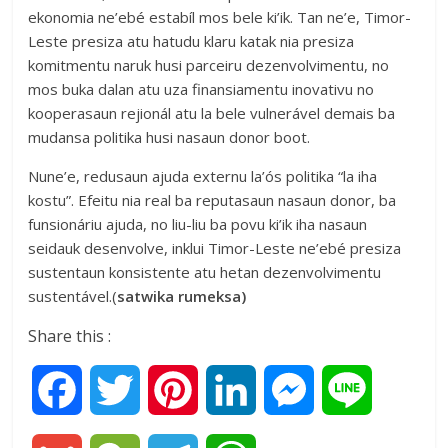
ekonomia ne’ebé estabíl mos bele ki’ik. Tan ne’e, Timor-
Leste presiza atu hatudu klaru katak nia presiza
komitmentu naruk husi parceiru dezenvolvimentu, no
mos buka dalan atu uza finansiamentu inovativu no
kooperasaun rejionál atu la bele vulnerável demais ba
mudansa politika husi nasaun donor boot.
Nune’e, redusaun ajuda externu la’ós politika “la iha
kostu”. Efeitu nia real ba reputasaun nasaun donor, ba
funsionáriu ajuda, no liu-liu ba povu ki’ik iha nasaun
seidauk desenvolve, inklui Timor-Leste ne’ebé presiza
sustentaun konsistente atu hetan dezenvolvimentu
sustentável.(
satwika rumeksa)
Share this :
F
T
P
L
M
L
a
w
i
i
e
i