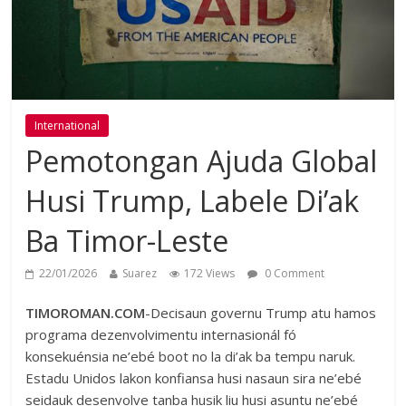
International
Pemotongan Ajuda Global
Husi Trump, Labele Di’ak
Ba Timor-Leste
22/01/2026
Suarez
172 Views
0 Comment
TIMOROMAN.COM
-Decisaun governu Trump atu hamos
programa dezenvolvimentu internasionál fó
konsekuénsia ne’ebé boot no la di’ak ba tempu naruk.
Estadu Unidos lakon konfiansa husi nasaun sira ne’ebé
seidauk desenvolve tanba husik liu husi asuntu ne’ebé