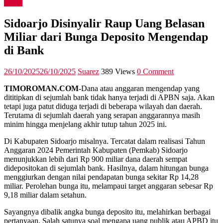
News
Sidoarjo Disinyalir Raup Uang Belasan
Miliar dari Bunga Deposito Mengendap
di Bank
26/10/2025
26/10/2025
Suarez
389 Views
0 Comment
TIMOROMAN.COM
-Dana atau anggaran mengendap yang
dititipkan di sejumlah bank tidak hanya terjadi di APBN saja. Akan
tetapi juga patut diduga terjadi di beberapa wilayah dan daerah.
Terutama di sejumlah daerah yang serapan anggarannya masih
minim hingga menjelang akhir tutup tahun 2025 ini.
Di Kabupaten Sidoarjo misalnya. Tercatat dalam realisasi Tahun
Anggaran 2024 Pemerintah Kabupaten (Pemkab) Sidoarjo
menunjukkan lebih dari Rp 900 miliar dana daerah sempat
didepositokan di sejumlah bank. Hasilnya, dalam hitungan bunga
menggiurkan dengan nilai pendapatan bunga sekitar Rp 14,28
miliar. Perolehan bunga itu, melampaui target anggaran sebesar Rp
9,18 miliar dalam setahun.
Sayangnya dibalik angka bunga deposito itu, melahirkan berbagai
pertanyaan. Salah satunya soal mengapa uang publik atau APBD itu