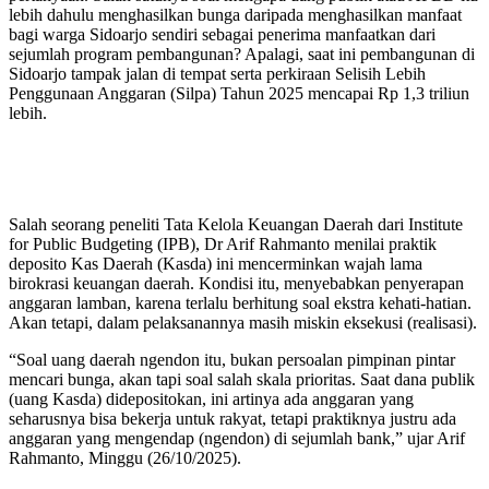
lebih dahulu menghasilkan bunga daripada menghasilkan manfaat
bagi warga Sidoarjo sendiri sebagai penerima manfaatkan dari
sejumlah program pembangunan? Apalagi, saat ini pembangunan di
Sidoarjo tampak jalan di tempat serta perkiraan Selisih Lebih
Penggunaan Anggaran (Silpa) Tahun 2025 mencapai Rp 1,3 triliun
lebih.
Salah seorang peneliti Tata Kelola Keuangan Daerah dari Institute
for Public Budgeting (IPB), Dr Arif Rahmanto menilai praktik
deposito Kas Daerah (Kasda) ini mencerminkan wajah lama
birokrasi keuangan daerah. Kondisi itu, menyebabkan penyerapan
anggaran lamban, karena terlalu berhitung soal ekstra kehati-hatian.
Akan tetapi, dalam pelaksanannya masih miskin eksekusi (realisasi).
“Soal uang daerah ngendon itu, bukan persoalan pimpinan pintar
mencari bunga, akan tapi soal salah skala prioritas. Saat dana publik
(uang Kasda) didepositokan, ini artinya ada anggaran yang
seharusnya bisa bekerja untuk rakyat, tetapi praktiknya justru ada
anggaran yang mengendap (ngendon) di sejumlah bank,” ujar Arif
Rahmanto, Minggu (26/10/2025).