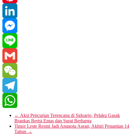
Pinterest
LinkedIn
Messenger
Line
Gmail
WeChat
Telegram
WhatsApp
←
Aksi Pencurian Terencana di Sidoarjo, Pelaku Gasak
Brankas Berisi Emas dan Surat Berharga
Timor Leste Resmi Jadi Anggota Asean, Akhiri Penantian 14
Tahun
→