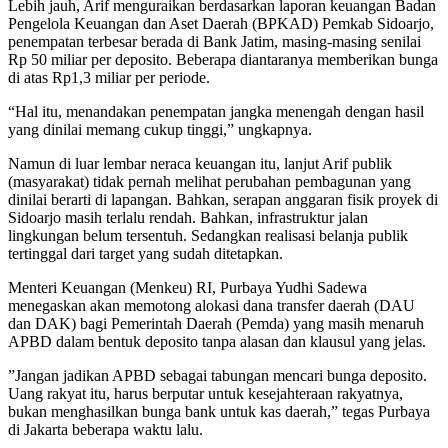
Lebih jauh, Arif menguraikan berdasarkan laporan keuangan Badan
Pengelola Keuangan dan Aset Daerah (BPKAD) Pemkab Sidoarjo,
penempatan terbesar berada di Bank Jatim, masing-masing senilai
Rp 50 miliar per deposito. Beberapa diantaranya memberikan bunga
di atas Rp1,3 miliar per periode.
“Hal itu, menandakan penempatan jangka menengah dengan hasil
yang dinilai memang cukup tinggi,” ungkapnya.
‎Namun di luar lembar neraca keuangan itu, lanjut Arif publik
(masyarakat) tidak pernah melihat perubahan pembagunan yang
dinilai berarti di lapangan. Bahkan, serapan anggaran fisik proyek di
Sidoarjo masih terlalu rendah. Bahkan, infrastruktur jalan
lingkungan belum tersentuh. Sedangkan realisasi belanja publik
tertinggal dari target yang sudah ditetapkan.
Menteri Keuangan (Menkeu) RI, Purbaya Yudhi Sadewa
menegaskan akan memotong alokasi dana transfer daerah (DAU
dan DAK) bagi Pemerintah Daerah (Pemda) yang masih menaruh
APBD dalam bentuk deposito tanpa alasan dan klausul yang jelas.
‎”Jangan jadikan APBD sebagai tabungan mencari bunga deposito.
Uang rakyat itu, harus berputar untuk kesejahteraan rakyatnya,
bukan menghasilkan bunga bank untuk kas daerah,” tegas Purbaya
di Jakarta beberapa waktu lalu.