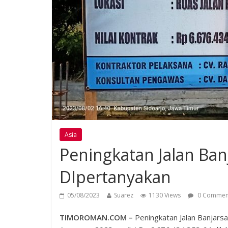
Asia
Peningkatan Jalan Ban
DIpertanyakan
05/08/2023
Suarez
1130 Views
0 Commen
TIMOROMAN.COM –
Peningkatan Jalan Banjars