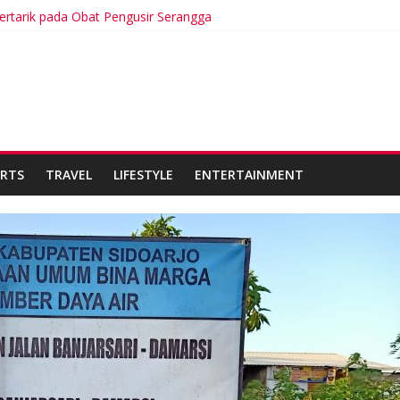
rtarik pada Obat Pengusir Serangga
J Kabupaten Sidoarjo Lakukan Praktek Persengkokolan Jahat dalam
nggal Tulang dan Kulit, Ada Apa?
tat Hari Terpanas dalam Sejarah
r Leste Tergabung dalam Pasukan Pemilu Multinasional di PNG
RTS
TRAVEL
LIFESTYLE
ENTERTAINMENT