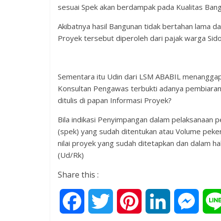
sesuai Spek akan berdampak pada Kualitas Bang
Akibatnya hasil Bangunan tidak bertahan lama d
Proyek tersebut diperoleh dari pajak warga Sid
Sementara itu Udin dari LSM ABABIL menanggap
Konsultan Pengawas terbukti adanya pembiaran
ditulis di papan Informasi Proyek?
Bila indikasi Penyimpangan dalam pelaksanaan pe
(spek) yang sudah ditentukan atau Volume peker
nilai proyek yang sudah ditetapkan dan dalam ha
(Ud/Rk)
Share this :
F
T
P
L
M