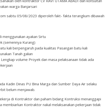
aksanakan oleh kontraktor CV RAVI UTAMA ABADI dan konsultan
kan warga Banjarsari
com sabtu 05/08/2023 diperoleh fakt- fakta terangkum dibawah
ali menggunakan ayakan Sirtu
pek (semennya Kurang)
u kali berpengaruh pada kualitas Pasangan batu kali
unakan Tanah galian
g Lengkap volume Proyek dan masa pelaksanaan tidak ada
ekerjaan
da Kadin Dinas PU Bina Marga dan Sumber Daya Air selaku
erbit belum menjawab.
ekerja di Kontraktor dan paham bidang Kontruksi menanggapi
 membiarkan Kontraktor nakal melaksanakan pekerjaan tidak