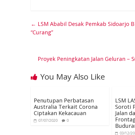
a
w
i
i
e
c
i
n
n
s
←
LSM Ababil Desak Pemkab Sidoarjo B
“Curang”
e
t
t
k
s
b
t
e
e
e
Proyek Peningkatan Jalan Geluran – S
o
e
r
d
n
You May Also Like
o
r
e
I
g
k
s
n
e
Penutupan Perbatasan
LSM LA
Australia Terkait Corona
Soroti 
t
r
Ciptakan Kekacauan
Jalan d
Fronta
07/07/2020
0
Buduran
03/12/2