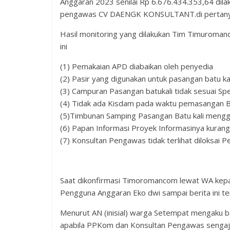
Anggaran 2023 senilai Rp 6.676.434.353,64 dil
pengawas CV DAENGK KONSULTANT.di pertanya
Hasil monitoring yang dilakukan Tim Timuroman
ini
(1) Pemakaian APD diabaikan oleh penyedia
(2) Pasir yang digunakan untuk pasangan batu k
(3) Campuran Pasangan batukali tidak sesuai S
(4) Tidak ada Kisdam pada waktu pemasangan Bat
(5)Timbunan Samping Pasangan Batu kali mengg
(6) Papan Informasi Proyek Informasinya kuran
(7) Konsultan Pengawas tidak terlihat diloksai P
Saat dikonfirmasi Timoromancom lewat WA kepa
Pengguna Anggaran Eko dwi sampai berita ini t
Menurut AN (inisial) warga Setempat mengaku b
apabila PPKom dan Konsultan Pengawas sengaja