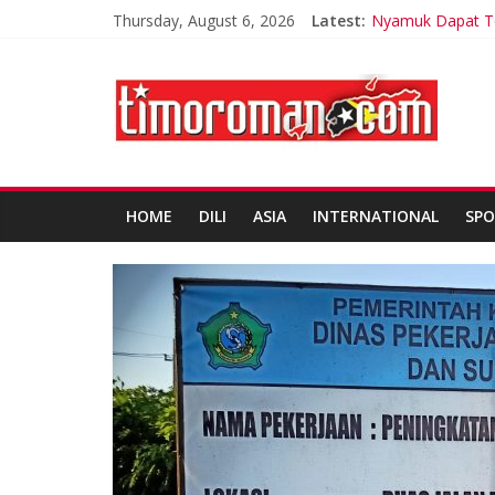
Thursday, August 6, 2026
Latest:
Nyamuk Dapat Te
LSM Tuding UKPB
Ariana Grande Ti
Korea Selatan Ca
200 tentara Timo
HOME
DILI
ASIA
INTERNATIONAL
SPO