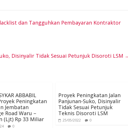
i
m
e
e
h
n
a
C
l
a
lacklist dan Tangguhkan Pembayaran Kontraktor
e
i
h
e
t
l
a
g
s
uko, Disinyalir Tidak Sesuai Petunjuk Disoroti LSM
t
r
A
a
p
m
p
SYKAR ABBABIL
Proyek Peningkatan Jalan
Proyek Peningkatan
Panjunan-Suko, Disinyalir
an Jembatan
Tidak Sesuai Petunjuk
ge Road Waru –
Teknis Disoroti LSM
 (Ljt) Rp 33 Miliar
25/05/2022
0
024
0