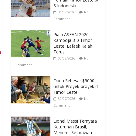
3 Indonesia
31/07/2026
No
Comment
Piala ASEAN 2026:
Kamboja 3-0 Timor
Leste, Lafaek Kalah
a
Terus
03/08/2026
No
Comment
Dana Sebesar $5000
untuk Proyek-proyek di
Timor Leste
30/07/2026
No
Comment
Lionel Messi Ternyata
Keturunan Brasil,
Menurut Sejarawan