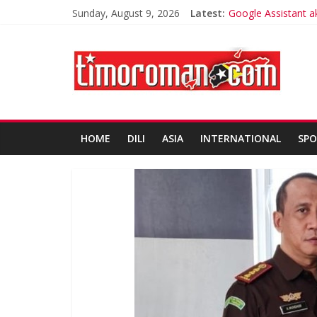
Sunday, August 9, 2026
Latest:
Google Assistant a
Trik Tetap Fit saat 
Timor-Leste Melun
Friends of Laclut
Kelebihan Protein
HOME
DILI
ASIA
INTERNATIONAL
SPO