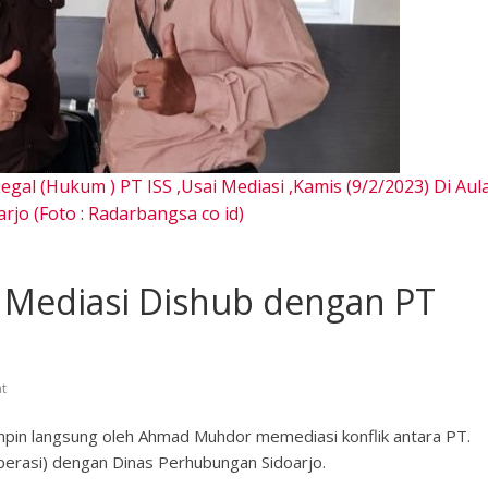
gal (Hukum ) PT ISS ,Usai Mediasi ,Kamis (9/2/2023) Di Aul
rjo (Foto : Radarbangsa co id)
n Mediasi Dishub dengan PT
t
pin langsung oleh Ahmad Muhdor memediasi konflik antara PT.
perasi) dengan Dinas Perhubungan Sidoarjo.