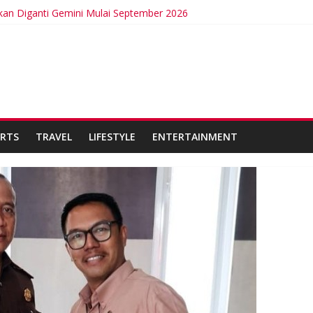
kan Diganti Gemini Mulai September 2026
Intermittent Fasting
curkan Kabel Bawah Laut Internasional Pertama
a Bangga Membina Kepemimpinan Lokal di Timor Leste
 Bisa Berdampak Buruk bagi Kesehatan
RTS
TRAVEL
LIFESTYLE
ENTERTAINMENT