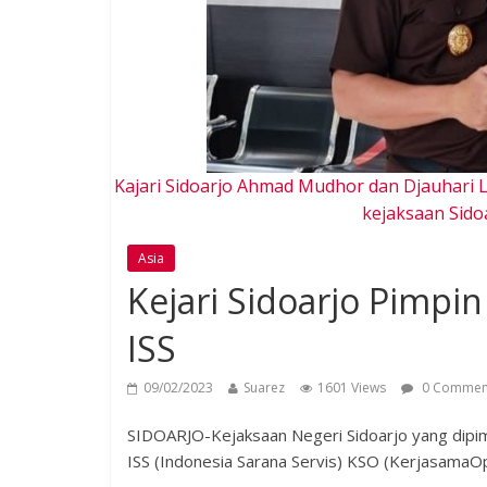
Kajari Sidoarjo Ahmad Mudhor dan Djauhari Le
kejaksaan Sidoa
Asia
Kejari Sidoarjo Pimpi
ISS
09/02/2023
Suarez
1601 Views
0 Commen
SIDOARJO-Kejaksaan Negeri Sidoarjo yang dipim
ISS (Indonesia Sarana Servis) KSO (KerjasamaO