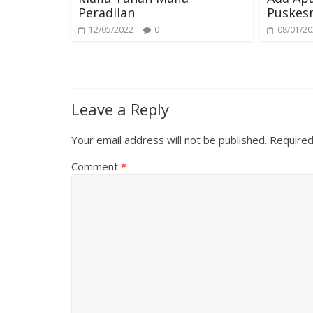
Peradilan
Puskes
t
r
12/05/2022
0
08/01/2
Leave a Reply
Your email address will not be published.
Required
Comment
*