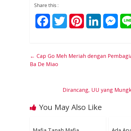
Share this :
F
T
P
L
M
a
w
i
i
e
c
i
n
n
s
←
Cap Go Meh Meriah dengan Pembagian
Ba De Miao
e
t
t
k
s
b
t
e
e
e
Dirancang, UU yang Mungki
o
e
r
d
n
You May Also Like
o
r
e
I
g
k
s
n
e
Mafia Tanah Mafia
Ada Ap