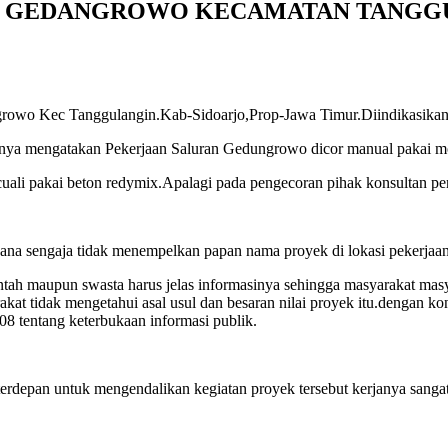
N GEDANGROWO KECAMATAN TANGGU
 Kec Tanggulangin.Kab-Sidoarjo,Prop-Jawa Timur.Diindikasikan has
rinya mengatakan Pekerjaan Saluran Gedungrowo dicor manual pakai m
uali pakai beton redymix.Apalagi pada pengecoran pihak konsultan pe
sana sengaja tidak menempelkan papan nama proyek di lokasi pekerjaa
intah maupun swasta harus jelas informasinya sehingga masyarakat mas
akat tidak mengetahui asal usul dan besaran nilai proyek itu.dengan kon
 tentang keterbukaan informasi publik.
erdepan untuk mengendalikan kegiatan proyek tersebut kerjanya san