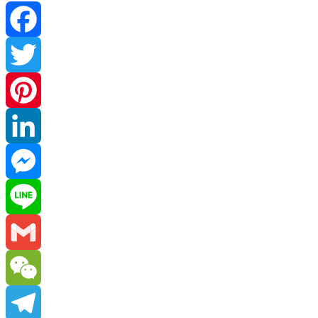
Facebook
Twitter
Pinterest
LinkedIn
Messenger
Line
Gmail
WeChat