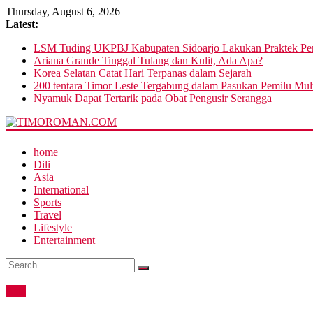
Thursday, August 6, 2026
Latest:
LSM Tuding UKPBJ Kabupaten Sidoarjo Lakukan Praktek Pers
Ariana Grande Tinggal Tulang dan Kulit, Ada Apa?
Korea Selatan Catat Hari Terpanas dalam Sejarah
200 tentara Timor Leste Tergabung dalam Pasukan Pemilu Mul
Nyamuk Dapat Tertarik pada Obat Pengusir Serangga
home
Dili
Asia
International
Sports
Travel
Lifestyle
Entertainment
Asia