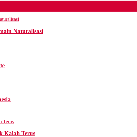
ain Naturalisasi
te
esia
k Kalah Terus