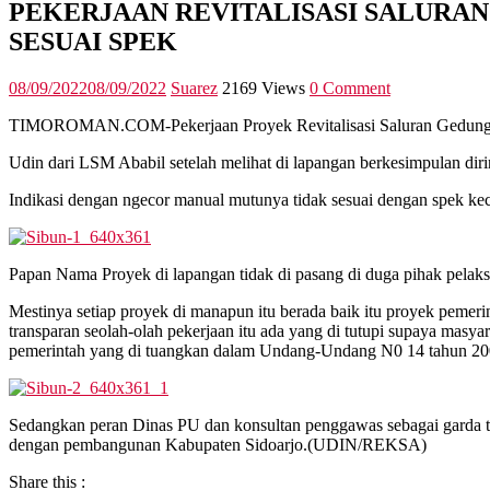
PEKERJAAN REVITALISASI SALURA
SESUAI SPEK
08/09/2022
08/09/2022
Suarez
2169 Views
0 Comment
TIMOROMAN.COM-Pekerjaan Proyek Revitalisasi Saluran Gedungrowo
Udin dari LSM Ababil setelah melihat di lapangan berkesimpulan di
Indikasi dengan ngecor manual mutunya tidak sesuai dengan spek kec
Papan Nama Proyek di lapangan tidak di pasang di duga pihak pelak
Mestinya setiap proyek di manapun itu berada baik itu proyek pemer
transparan seolah-olah pekerjaan itu ada yang di tutupi supaya masyar
pemerintah yang di tuangkan dalam Undang-Undang N0 14 tahun 2008
Sedangkan peran Dinas PU dan konsultan penggawas sebagai garda t
dengan pembangunan Kabupaten Sidoarjo.(UDIN/REKSA)
Share this :