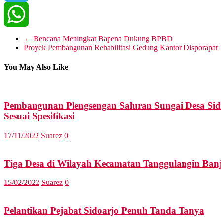
Telegram
WhatsApp
←
Bencana Meningkat Bapena Dukung BPBD
Proyek Pembangunan Rehabilitasi Gedung Kantor Disporapar
You May Also Like
Pembangunan Plengsengan Saluran Sungai Desa Si
Sesuai Spesifikasi
17/11/2022
Suarez
0
Tiga Desa di Wilayah Kecamatan Tanggulangin Banj
15/02/2022
Suarez
0
Pelantikan Pejabat Sidoarjo Penuh Tanda Tanya