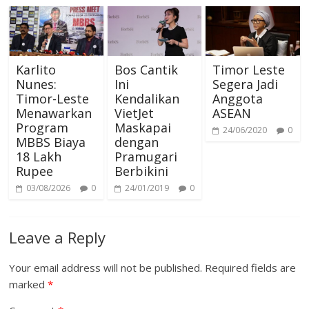
m
p
Karlito
Bos Cantik
Timor Leste
Nunes:
Ini
Segera Jadi
Timor-Leste
Kendalikan
Anggota
Menawarkan
VietJet
ASEAN
Program
Maskapai
24/06/2020
0
MBBS Biaya
dengan
18 Lakh
Pramugari
Rupee
Berbikini
03/08/2026
0
24/01/2019
0
Leave a Reply
Your email address will not be published.
Required fields are
marked
*