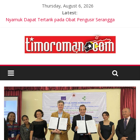
Thursday, August 6, 2026
Latest:
Nyamuk Dapat Tertarik pada Obat Pengusir Serangga
LSM Tuding UKPBJ Kabupaten Sidoarjo Lakukan Praktek
Persengkokolan Jahat dalam Proses Tender
Ariana Grande Tinggal Tulang dan Kulit, Ada Apa?
Korea Selatan Catat Hari Terpanas dalam Sejarah
200 tentara Timor Leste Tergabung dalam Pasukan Pemilu
Multinasional di PNG