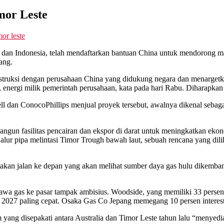
mor Leste
mor leste
ia dan Indonesia, telah mendaftarkan bantuan China untuk mendorong ma
ang.
struksi dengan perusahaan China yang didukung negara dan menargetkan 
 energi milik pemerintah perusahaan, kata pada hari Rabu. Diharapkan
ll dan ConocoPhillips menjual proyek tersebut, awalnya dikenal sebaga
un fasilitas pencairan dan ekspor di darat untuk meningkatkan ekonomi
pipa melintasi Timor Trough bawah laut, sebuah rencana yang diliha
takan jalan ke depan yang akan melihat sumber daya gas hulu dikemban
a gas ke pasar tampak ambisius. Woodside, yang memiliki 33 persen 
um 2027 paling cepat. Osaka Gas Co Jepang memegang 10 persen interest
yang disepakati antara Australia dan Timor Leste tahun lalu “menyed