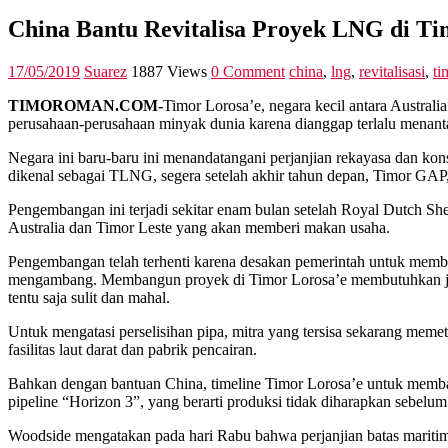
China Bantu Revitalisa Proyek LNG di Ti
17/05/2019
Suarez
1887 Views
0 Comment
china
,
lng
,
revitalisasi
,
ti
TIMOROMAN.COM-
Timor Lorosa’e, negara kecil antara Austral
perusahaan-perusahaan minyak dunia karena dianggap terlalu menant
Negara ini baru-baru ini menandatangani perjanjian rekayasa dan kon
dikenal sebagai TLNG, segera setelah akhir tahun depan, Timor GAP,
Pengembangan ini terjadi sekitar enam bulan setelah Royal Dutch She
Australia dan Timor Leste yang akan memberi makan usaha.
Pengembangan telah terhenti karena desakan pemerintah untuk membang
mengambang. Membangun proyek di Timor Lorosa’e membutuhkan jalur 
tentu saja sulit dan mahal.
Untuk mengatasi perselisihan pipa, mitra yang tersisa sekarang meme
fasilitas laut darat dan pabrik pencairan.
Bahkan dengan bantuan China, timeline Timor Lorosa’e untuk membaw
pipeline “Horizon 3”, yang berarti produksi tidak diharapkan sebel
Woodside mengatakan pada hari Rabu bahwa perjanjian batas maritim 