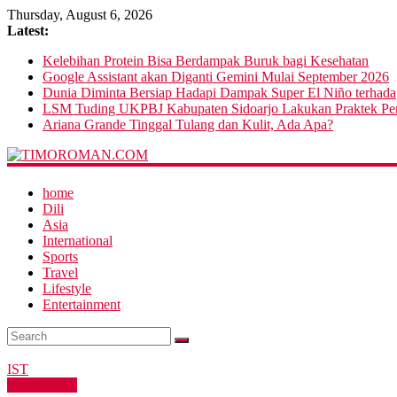
Thursday, August 6, 2026
Latest:
Kelebihan Protein Bisa Berdampak Buruk bagi Kesehatan
Google Assistant akan Diganti Gemini Mulai September 2026
Dunia Diminta Bersiap Hadapi Dampak Super El Niño terhad
LSM Tuding UKPBJ Kabupaten Sidoarjo Lakukan Praktek Pers
Ariana Grande Tinggal Tulang dan Kulit, Ada Apa?
home
Dili
Asia
International
Sports
Travel
Lifestyle
Entertainment
IST
International