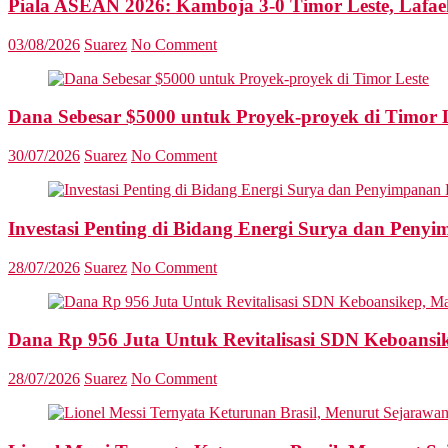
Piala ASEAN 2026: Kamboja 3-0 Timor Leste, Lafae
03/08/2026
Suarez
No Comment
Dana Sebesar $5000 untuk Proyek-proyek di Timor 
30/07/2026
Suarez
No Comment
Investasi Penting di Bidang Energi Surya dan Penyi
28/07/2026
Suarez
No Comment
Dana Rp 956 Juta Untuk Revitalisasi SDN Keboansike
28/07/2026
Suarez
No Comment