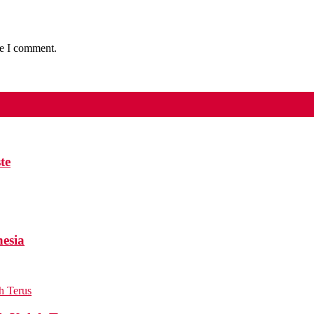
me I comment.
te
esia