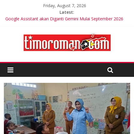
Friday, August 7, 2026
Latest:
Google Assistant akan Diganti Gemini Mulai September 2026
Trik Tetap Fit saat Intermittent Fasting
Timor-Leste Meluncurkan Kabel Bawah Laut Internasional
Pertama
Friends of Lacluta Bangga Membina Kepemimpinan Lokal di
Timor Leste
Kelebihan Protein Bisa Berdampak Buruk bagi Kesehatan