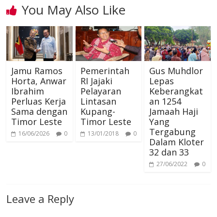
You May Also Like
t
r
m
p
Jamu Ramos
Pemerintah
Gus Muhdlor
Horta, Anwar
RI Jajaki
Lepas
Ibrahim
Pelayaran
Keberangkat
Perluas Kerja
Lintasan
an 1254
Sama dengan
Kupang-
Jamaah Haji
Timor Leste
Timor Leste
Yang
Tergabung
16/06/2026
0
13/01/2018
0
Dalam Kloter
32 dan 33
27/06/2022
0
Leave a Reply