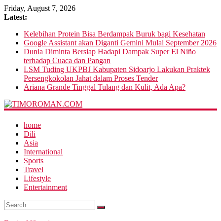
Friday, August 7, 2026
Latest:
Kelebihan Protein Bisa Berdampak Buruk bagi Kesehatan
Google Assistant akan Diganti Gemini Mulai September 2026
Dunia Diminta Bersiap Hadapi Dampak Super El Niño
terhadap Cuaca dan Pangan
LSM Tuding UKPBJ Kabupaten Sidoarjo Lakukan Praktek
Persengkokolan Jahat dalam Proses Tender
Ariana Grande Tinggal Tulang dan Kulit, Ada Apa?
home
Dili
Asia
International
Sports
Travel
Lifestyle
Entertainment