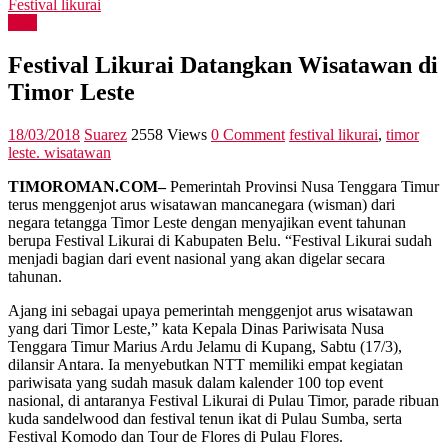
Festival likurai
Asia
Festival Likurai Datangkan Wisatawan di
Timor Leste
18/03/2018
Suarez
2558 Views
0 Comment
festival likurai
,
timor
leste. wisatawan
TIMOROMAN.COM–
Pemerintah Provinsi Nusa Tenggara Timur
terus menggenjot arus wisatawan mancanegara (wisman) dari
negara tetangga Timor Leste dengan menyajikan event tahunan
berupa Festival Likurai di Kabupaten Belu. “Festival Likurai sudah
menjadi bagian dari event nasional yang akan digelar secara
tahunan.
Ajang ini sebagai upaya pemerintah menggenjot arus wisatawan
yang dari Timor Leste,” kata Kepala Dinas Pariwisata Nusa
Tenggara Timur Marius Ardu Jelamu di Kupang, Sabtu (17/3),
dilansir Antara. Ia menyebutkan NTT memiliki empat kegiatan
pariwisata yang sudah masuk dalam kalender 100 top event
nasional, di antaranya Festival Likurai di Pulau Timor, parade ribuan
kuda sandelwood dan festival tenun ikat di Pulau Sumba, serta
Festival Komodo dan Tour de Flores di Pulau Flores.