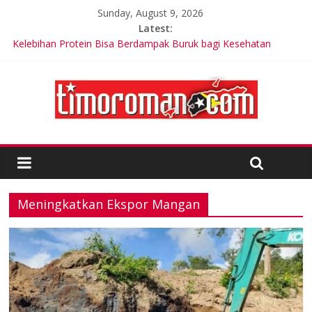
Sunday, August 9, 2026
Latest:
Kelebihan Protein Bisa Berdampak Buruk bagi Kesehatan
Keterlibatan Strategis di Timor-Leste: USARPAC Memperkuat
Kemitraan Regional
Trik Tetap Fit saat Intermittent Fasting
Timor-Leste Meluncurkan Kabel Bawah Laut Internasional
Pertama
Friends of Lacluta Bangga Membina Kepemimpinan Lokal di
Timor Leste
Meningkatkan Ekspor Mangan