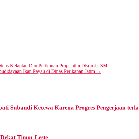
Dinas Kelautan Dan Perikanan Prop Jatim Disorot LSM
didayaan Ikan Payau di Dinas Perikanan Jatim
→
ati Subandi Kecewa Karena Progres Pengerjaan terla
Dekat Timor Leste