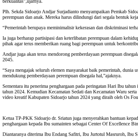
berkualitas”,ujarnya.
Plh. Sekda Sidoarjo Andjar Surjadianto menyampaikan Pemkab Sidoar
perempuan dan anak. Mereka harus dilindungi dari segala bentuk kej
“Pemerintah berupaya meminimalisir kekerasan dan diskriminasi terh
Ia juga berharap partisipasi dan keterlibatan perempuan dalam kehi
pihak agar terus memberikan ruang bagi perempuan untuk berkontrib
Andjar juga akan terus mendorong pemberdayaan perempuan disegala
2045.
“Saya mengajak seluruh elemen masyarakat baik pemerintah, dunia 
mendukung pemberdayaan perempuan disegala hal,”ajaknya.
Sementara itu penerima penghargaan pada peringatan Hari Ibu tahun 
tahun 2024. Kemudian Kecamatan Sedati dan Kecamatan Waru serta 
video kreatif Kabupaten Sidoarjo tahun 2024 yang diraih oleh Os Four
Ketua TP-PKK Sidoarjo dr. Sriatun juga menyerahkan bantuan kepa
penghargaan kepada Ibu sumainten sebagai Center Of Excellence Bin
Diantaranya diterima Ibu Endang Safitri, Ibu Jurtotul Masruroh, Ibu 