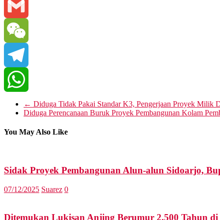
Line
Gmail
WeChat
Telegram
WhatsApp
←
Diduga Tidak Pakai Standar K3, Pengerjaan Proyek Milik 
Diduga Perencanaan Buruk Proyek Pembangunan Kolam Pembu
You May Also Like
Sidak Proyek Pembangunan Alun-alun Sidoarjo, Bup
07/12/2025
Suarez
0
Ditemukan Lukisan Anjing Berumur 2.500 Tahun di 