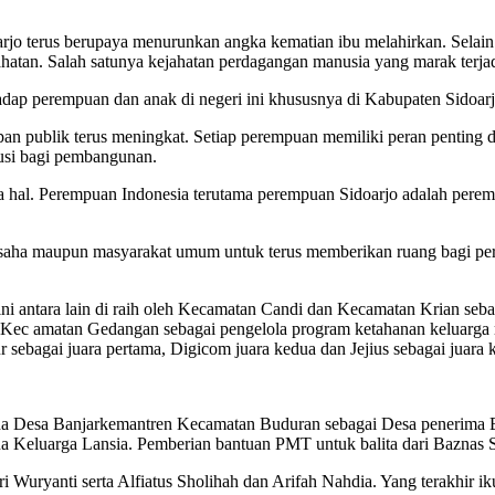
jo terus berupaya menurunkan angka kematian ibu melahirkan. Selain
ahatan. Salah satunya kejahatan perdagangan manusia yang marak terjad
adap perempuan dan anak di negeri ini khususnya di Kabupaten Sidoar
dupan publik terus meningkat. Setiap perempuan memiliki peran pentin
usi bagi pembangunan.
 hal. Perempuan Indonesia terutama perempuan Sidoarjo adalah perem
usaha maupun masyarakat umum untuk terus memberikan ruang bagi pe
ini antara lain di raih oleh Kecamatan Candi dan Kecamatan Krian se
Kec amatan Gedangan sebagai pengelola program ketahanan keluarga 
 sebagai juara pertama, Digicom juara kedua dan Jejius sebagai juara k
da Desa Banjarkemantren Kecamatan Buduran sebagai Desa penerima BK
a Keluarga Lansia. Pemberian bantuan PMT untuk balita dari Baznas S
Sri Wuryanti serta Alfiatus Sholihah dan Arifah Nahdia. Yang terakhir