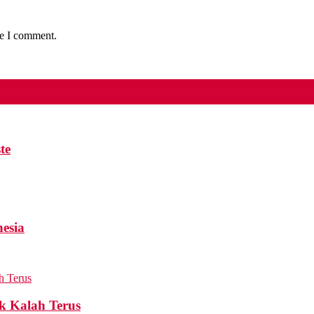
me I comment.
te
esia
k Kalah Terus