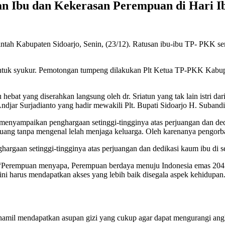
n Ibu dan Kekerasan Perempuan di Hari I
intah Kabupaten Sidoarjo, Senin, (23/12). Ratusan ibu-ibu TP- PKK se
entuk syukur. Pemotongan tumpeng dilakukan Plt Ketua TP-PKK Kabupa
hebat yang diserahkan langsung oleh dr. Sriatun yang tak lain istri da
Andjar Surjadianto yang hadir mewakili Plt. Bupati Sidoarjo H. Subandi
 menyampaikan penghargaan setinggi-tingginya atas perjuangan dan d
uang tanpa mengenal lelah menjaga keluarga. Oleh karenanya pengorba
rgaan setinggi-tingginya atas perjuangan dan dedikasi kaum ibu di se
“Perempuan menyapa, Perempuan berdaya menuju Indonesia emas 2045”.
ni harus mendapatkan akses yang lebih baik disegala aspek kehidupan
 hamil mendapatkan asupan gizi yang cukup agar dapat mengurangi angk