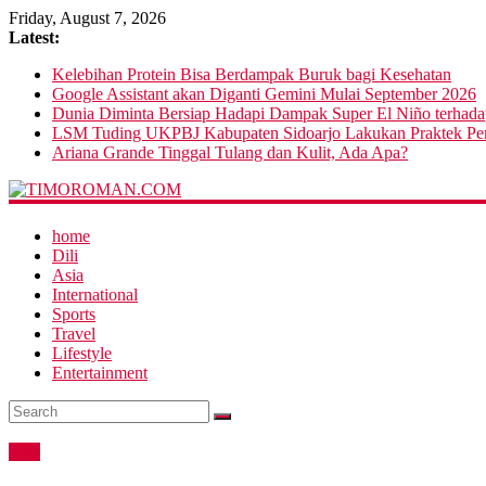
Friday, August 7, 2026
Latest:
Kelebihan Protein Bisa Berdampak Buruk bagi Kesehatan
Google Assistant akan Diganti Gemini Mulai September 2026
Dunia Diminta Bersiap Hadapi Dampak Super El Niño terhad
LSM Tuding UKPBJ Kabupaten Sidoarjo Lakukan Praktek Pers
Ariana Grande Tinggal Tulang dan Kulit, Ada Apa?
home
Dili
Asia
International
Sports
Travel
Lifestyle
Entertainment
Asia