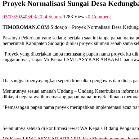
Proyek Normalisasi Sungai Desa Kedung
03/03/2024
03/03/2024
Suarez
1283 Views
0 Comment
TIMOROMAN.COM
-Sidoarjo – Proyek Normalisasi Desa Kedung
Pasalnya Pekerjaan yang sedang berjalan saat ini tanpa papan n
pemerintah Kabupaten Sidoarjo dinilai proyek siluman sebab sama s
“Proyek yang dikerjakan tanpa memasang papan nama proyek itu diin
anggarannya ,”tagas Mr Ketua LSM LASYKAR ABBABIL pada awak
Dia sanggat menyayangkan seperti konsultan pengawas dan dinas pa
Menurutnya sesuai amanah Undang – Undang Keterbukaan informasi P
dibiayai negara wajib memasang papan nama proyek ,dimana memuat j
“Pemasangan papan nama proyek merupahkan implementasi azaz trans
Selanjutnya setelah di konfirmasi lewat WA Kepala Bidang Pengair
Mr Ketua LSM LASYKAR ABBABIL Kab Sidoarjo meminta kepada Apa