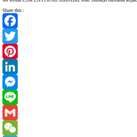
Share this :
Facebook
Twitter
Pinterest
LinkedIn
Messenger
Line
Gmail