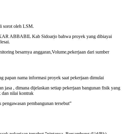
i sorot oleh LSM.
ASYKAR ABBABIL Kab Sidoarjo bahwa proyek yang dibiayai
esai.
nitoring besarnya anggaran,Volume,pekerjaan dari sumber
g papan nama informasi proyek saat pekerjaan dimulai
asa , dimana dijelaskan setiap pekerjaan bangunan fisik yang
dan nilai kontrak
ses pengawasan pembangunan tersebut”
 pekerjaan tersebut,”pintanya. Bersambung (Ud/Rk).