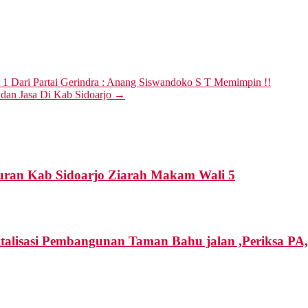
1 Dari Partai Gerindra : Anang Siswandoko S T Memimpin !!
dan Jasa Di Kab Sidoarjo
→
uran Kab Sidoarjo Ziarah Makam Wali 5
italisasi Pembangunan Taman Bahu jalan ,Periksa 