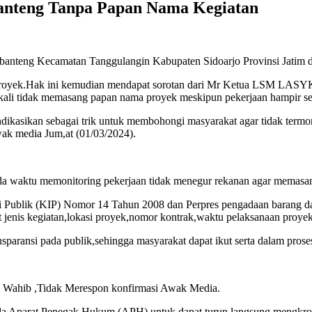
banteng Tanpa Papan Nama Kegiatan
banteng Kecamatan Tanggulangin Kabupaten Sidoarjo Provinsi Jatim d
ama proyek.Hak ini kemudian mendapat sorotan dari Mr Ketua LSM L
ekali tidak memasang papan nama proyek meskipun pekerjaan hampir sel
dikasikan sebagai trik untuk membohongi masyarakat agar tidak termo
 media Jum,at (01/03/2024).
da waktu memonitoring pekerjaan tidak menegur rekanan agar memasan
ublik (KIP) Nomor 14 Tahun 2008 dan Perpres pengadaan barang dan j
enis kegiatan,lokasi proyek,nomor kontrak,waktu pelaksanaan proyek 
paransi pada publik,sehingga masyarakat dapat ikut serta dalam pro
an Wahib ,Tidak Merespon konfirmasi Awak Media.
rat Penegak Hukum (APH) untuk dapat turun langsung mengkroscek