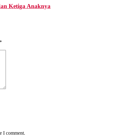
i dan Ketiga Anaknya
*
me I comment.