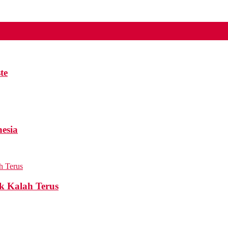
te
esia
k Kalah Terus