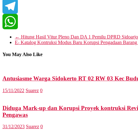
WeChat
Telegram
WhatsApp
←
Hitung Hasil Vitur Pleno Dan DA 1 Pemilu DPRD Sidoarjo 
E- Katalog Kontruksi Modus Baru Korupsi Pengadaan Barang 
You May Also Like
Antusiasme Warga Sidokerto RT 02 RW 03 Kec Bud
15/11/2022
Suarez
0
Diduga Mark-up dan Korupsi Proyek kontruksi Rev
Pengawas
31/12/2023
Suarez
0