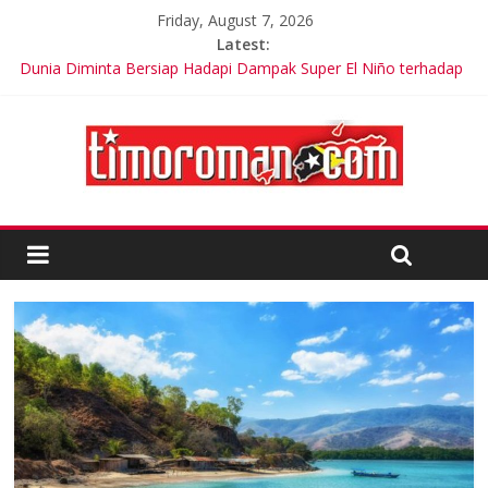
Friday, August 7, 2026
Latest:
Dunia Diminta Bersiap Hadapi Dampak Super El Niño terhadap
Cuaca dan Pangan
Timor-Leste Meluncurkan Kabel Bawah Laut Internasional
Pertama
Friends of Lacluta Bangga Membina Kepemimpinan Lokal di
Timor Leste
Kelebihan Protein Bisa Berdampak Buruk bagi Kesehatan
Google Assistant akan Diganti Gemini Mulai September 2026