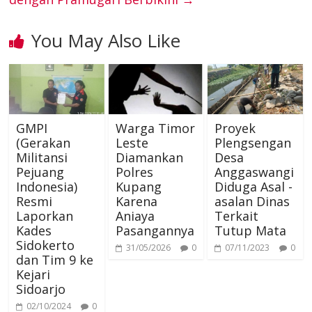
k
s
n
e
a
p
You May Also Like
t
r
m
p
GMPI
Warga Timor
Proyek
(Gerakan
Leste
Plengsengan
Militansi
Diamankan
Desa
Pejuang
Polres
Anggaswangi
Indonesia)
Kupang
Diduga Asal -
Resmi
Karena
asalan Dinas
Laporkan
Aniaya
Terkait
Kades
Pasangannya
Tutup Mata
Sidokerto
31/05/2026
0
07/11/2023
0
dan Tim 9 ke
Kejari
Sidoarjo
02/10/2024
0