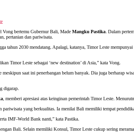
te
el Vong bertemu Gubernur Bali, Made
Mangku Pastika
. Dalam pertem
, pertanian dan pariwisata.
 tahun 2030 mendatang. Apalagi, katanya, Timor Leste mempunyai pote
kan Timor Leste sebagai ‘new destination’ di Asia,” kata Vong.
ste meskipun saat ini penerbangan belum banyak. Dia juga berharap w
g digarap.
ka
, memberi apresiasi atas keinginan pemerintah Timor Leste. Menurutny
ariwisata yang berkualitas. Ia menilai Bali memiliki tempat pendid
rta IMF-World Bank nanti,” kata Pastika.
ngan Bali. Selain memiliki Konsul, Timor Leste cukup sering meramai