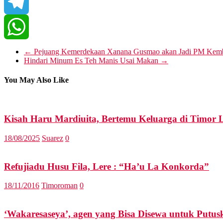
WeChat
Telegram
WhatsApp
←
Pejuang Kemerdekaan Xanana Gusmao akan Jadi PM Kemb
Hindari Minum Es Teh Manis Usai Makan
→
You May Also Like
Kisah Haru Mardiuita, Bertemu Keluarga di Timor L
18/08/2025
Suarez
0
Refujiadu Husu Fila, Lere : “Ha’u La Konkorda”
18/11/2016
Timoroman
0
‘Wakaresaseya’, agen yang Bisa Disewa untuk Put