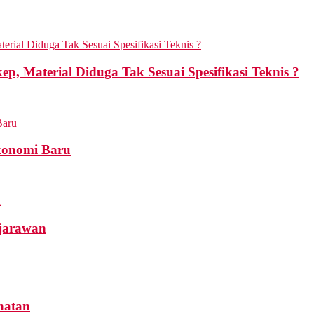
p, Material Diduga Tak Sesuai Spesifikasi Teknis ?
konomi Baru
ejarawan
hatan