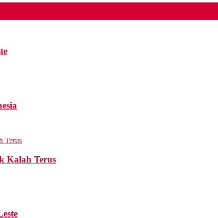
te
esia
k Kalah Terus
Leste