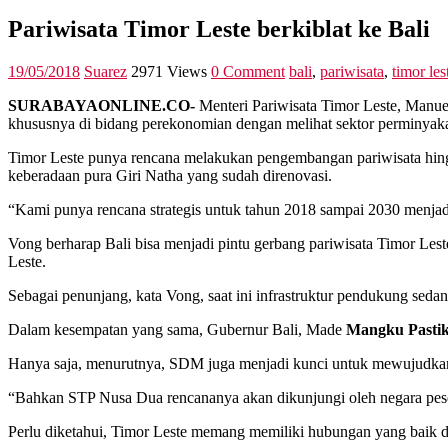
Pariwisata Timor Leste berkiblat ke Bali
19/05/2018
Suarez
2971 Views
0 Comment
bali
,
pariwisata
,
timor les
SURABAYAONLINE.CO-
Menteri Pariwisata Timor Leste, Manu
khususnya di bidang perekonomian dengan melihat sektor perminyakan
Timor Leste punya rencana melakukan pengembangan pariwisata hingga
keberadaan pura Giri Natha yang sudah direnovasi.
“Kami punya rencana strategis untuk tahun 2018 sampai 2030 menjadi
Vong berharap Bali bisa menjadi pintu gerbang pariwisata Timor Le
Leste.
Sebagai penunjang, kata Vong, saat ini infrastruktur pendukung sedan
Dalam kesempatan yang sama, Gubernur Bali, Made
Mangku Pasti
Hanya saja, menurutnya, SDM juga menjadi kunci untuk mewujudkan p
“Bahkan STP Nusa Dua rencananya akan dikunjungi oleh negara pese
Perlu diketahui, Timor Leste memang memiliki hubungan yang baik de