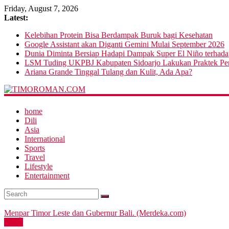
Friday, August 7, 2026
Latest:
Kelebihan Protein Bisa Berdampak Buruk bagi Kesehatan
Google Assistant akan Diganti Gemini Mulai September 2026
Dunia Diminta Bersiap Hadapi Dampak Super El Niño terhad
LSM Tuding UKPBJ Kabupaten Sidoarjo Lakukan Praktek Pers
Ariana Grande Tinggal Tulang dan Kulit, Ada Apa?
home
Dili
Asia
International
Sports
Travel
Lifestyle
Entertainment
Menpar Timor Leste dan Gubernur Bali. (Merdeka.com)
News