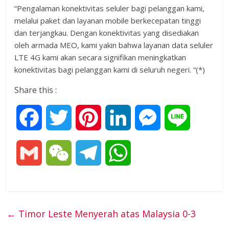
“Pengalaman konektivitas seluler bagi pelanggan kami,
melalui paket dan layanan mobile berkecepatan tinggi
dan terjangkau. Dengan konektivitas yang disediakan
oleh armada MEO, kami yakin bahwa layanan data seluler
LTE 4G kami akan secara signifikan meningkatkan
konektivitas bagi pelanggan kami di seluruh negeri. “(*)
Share this :
F
T
P
L
M
L
a
w
i
i
e
i
G
W
T
W
c
i
n
n
s
n
m
e
e
h
e
t
t
k
s
e
a
C
l
a
←
Timor Leste Menyerah atas Malaysia 0-3
b
t
e
e
e