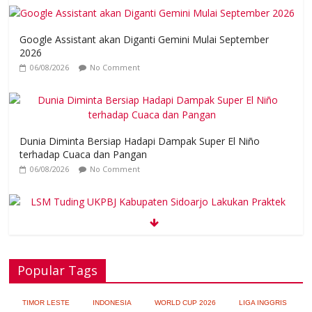
Google Assistant akan Diganti Gemini Mulai September
2026
06/08/2026
No Comment
Dunia Diminta Bersiap Hadapi Dampak Super El Niño
terhadap Cuaca dan Pangan
06/08/2026
No Comment
LSM Tuding UKPBJ Kabupaten Sidoarjo Lakukan Praktek
Persengkokolan Jahat dalam Proses Tender
Popular Tags
05/08/2026
No Comment
Ariana Grande Tinggal Tulang dan Kulit,
TIMOR LESTE
INDONESIA
WORLD CUP 2026
LIGA INGGRIS