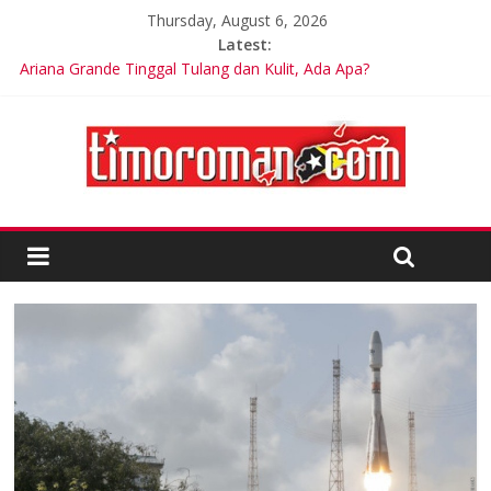
Thursday, August 6, 2026
Latest:
Ariana Grande Tinggal Tulang dan Kulit, Ada Apa?
Kelebihan Protein Bisa Berdampak Buruk bagi Kesehatan
Google Assistant akan Diganti Gemini Mulai September 2026
Dunia Diminta Bersiap Hadapi Dampak Super El Niño terhadap
Cuaca dan Pangan
LSM Tuding UKPBJ Kabupaten Sidoarjo Lakukan Praktek
Persengkokolan Jahat dalam Proses Tender