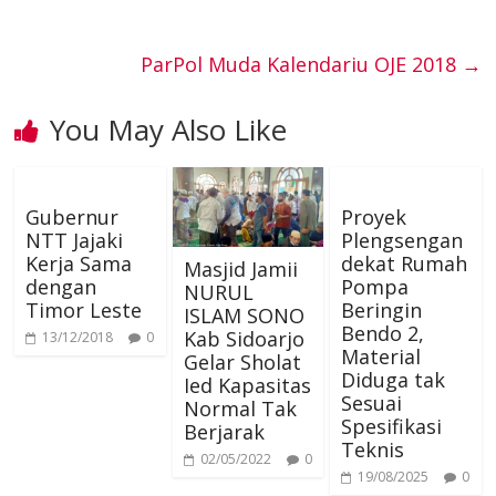
i
h
e
t
o
e
r
d
n
l
a
g
s
ParPol Muda Kalendariu OJE 2018
→
o
r
e
I
g
t
r
A
You May Also Like
k
s
n
e
a
p
t
r
Gubernur
Proyek
m
p
NTT Jajaki
Plengsengan
Kerja Sama
dekat Rumah
Masjid Jamii
dengan
Pompa
NURUL
Timor Leste
Beringin
ISLAM SONO
Bendo 2,
Kab Sidoarjo
13/12/2018
0
Material
Gelar Sholat
Diduga tak
Ied Kapasitas
Sesuai
Normal Tak
Spesifikasi
Berjarak
Teknis
02/05/2022
0
19/08/2025
0