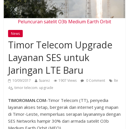
Peluncuran satelit O3b Medium Earth Orbit
News
Timor Telecom Upgrade
Layanan SES untuk
Jaringan LTE Baru
10/09/2017
Suarez
1907 Views
0 Comment
lte
,
4g
timor telecom. upgrade
TIMOROMAN.COM-
Timor Telecom (TT), penyedia
layanan akses tetap, bergerak dan internet yang mapan
di Timor-Leste, memperluas serapan layanannya dengan
SES Networks hampir 30% dari armada satelit O3b
Medium Earth Orbit (MEO).