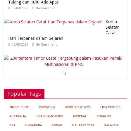
Tulang dan Kulit, Ada Apa?
05/08/2026
No Comment
Korea
Selatan
Catat
Hari Terpanas dalam Sejarah
05/08/2026
No Comment
200 tentara Timor Leste Tergabung dalam Pasukan Pemilu
Multinasional di PNG
05/08/2026
No Comment
Popular Tags
Nya
muk
TIMOR LESTE
INDONESIA
WORLD CUP 2026
LIGA INGGRIS
Dap
at Tertarik pada Obat Pengusir Serangga
AUSTRALIA
LIGA CHAMPHIONS
ARSENAL
RONALDO
04/08/2026
No Comment
DILI
SINGAPURA
ASEAN
PIALA AFF 2018
MALAYSIA