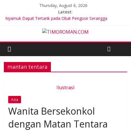
Thursday, August 6, 2026
Latest:
Nyamuk Dapat Tertarik pada Obat Pengusir Serangga
LSM Tuding UKPBJ Kabupaten Sidoarjo Lakukan Praktek
Persengkokolan Jahat dalam Proses Tender
Ariana Grande Tinggal Tulang dan Kulit, Ada Apa?
Korea Selatan Catat Hari Terpanas dalam Sejarah
200 tentara Timor Leste Tergabung dalam Pasukan Pemilu
Multinasional di PNG
mantan tentara
Ilustrasi
Asia
Wanita Bersekonkol
dengan Matan Tentara