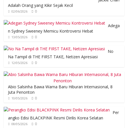
Adalah Orang yang Kikir Sejak Kecil
0
02/06/2026
Adega
n Sydney Sweeney Memicu Kontroversi Hebat
0
13/05/2026
No
Na Tampil di THE FIRST TAKE, Netizen Apresiasi
0
12/05/2026
Abio Salsinha Bawa Warna Baru Hiburan Internasional, 8
Juta Penonton
0
10/05/2026
Per
angko Edisi BLACKPINK Resmi Dirilis Korea Selatan
0
08/05/2026