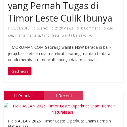
yang Pernah Tugas di
Timor Leste Culik Ibunya
08/01/2018
Suarez
2120 Views
0 Comment
cukil
,
,
,
ibu
mantan tentara
timor leste
wanita bersekonkol
TIMOROMAN.COM-Seorang wanita NSW berada di balik
jeruji besi setelah dia merekrut seorang mantan tentara
untuk membantu menculik ibunya dalam sebuah
Read more
Popular
Recent
Piala ASEAN 2026: Timor Leste Diperkuat Enam Pemain
Naturalisasi