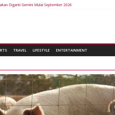
 akan Diganti Gemini Mulai September 2026
t Intermittent Fasting
ncurkan Kabel Bawah Laut Internasional Pertama
ta Bangga Membina Kepemimpinan Lokal di Timor Leste
n Bisa Berdampak Buruk bagi Kesehatan
RTS
TRAVEL
LIFESTYLE
ENTERTAINMENT