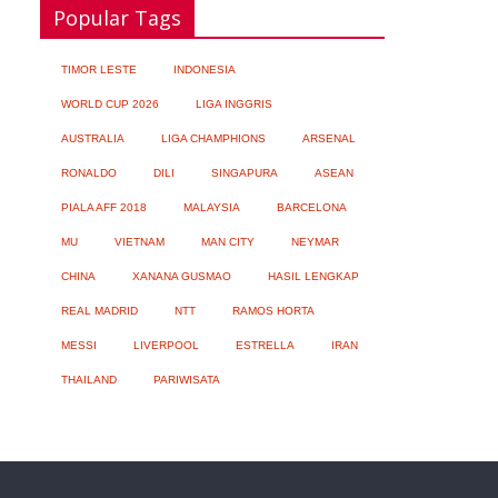
Popular Tags
bagi Kesehatan
06/08/2026
No Comment
TIMOR LESTE
INDONESIA
WORLD CUP 2026
LIGA INGGRIS
AUSTRALIA
LIGA CHAMPHIONS
ARSENAL
Google Assistant akan Diganti Gemini
RONALDO
DILI
SINGAPURA
ASEAN
Mulai September 2026
06/08/2026
No Comment
PIALA AFF 2018
MALAYSIA
BARCELONA
MU
VIETNAM
MAN CITY
NEYMAR
CHINA
XANANA GUSMAO
HASIL LENGKAP
REAL MADRID
NTT
RAMOS HORTA
Dunia Diminta Bersiap Hadapi Dampak
Super El Niño terhadap Cuaca dan Pangan
MESSI
LIVERPOOL
ESTRELLA
IRAN
06/08/2026
No Comment
THAILAND
PARIWISATA