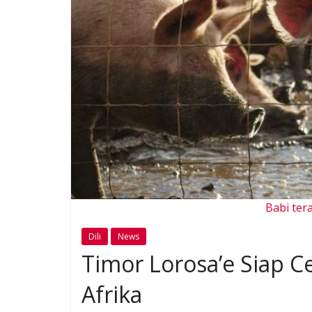
Babi ter
Dili
News
Timor Lorosa’e Siap
Afrika