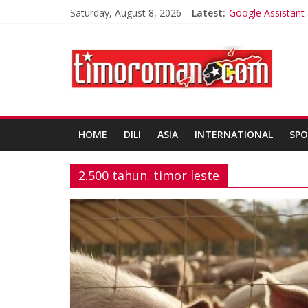
Saturday, August 8, 2026
Latest:
Google Assistant
Trik Tetap Fit saa
Timor-Leste Melu
Friends of Laclu
Kelebihan Protei
HOME
DILI
ASIA
INTERNATIONAL
SPO
2.500 tahun. timor leste