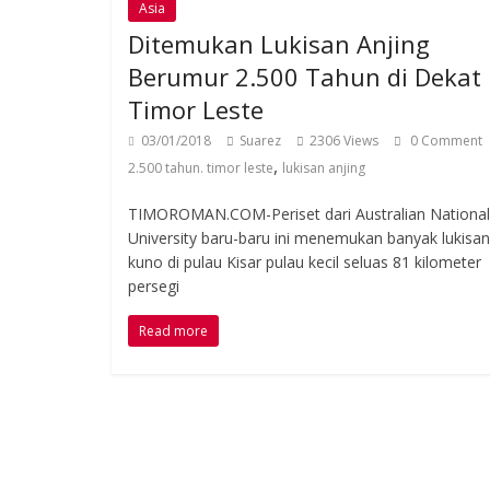
Asia
Ditemukan Lukisan Anjing
Berumur 2.500 Tahun di Dekat
Timor Leste
03/01/2018
Suarez
2306 Views
0 Comment
,
2.500 tahun. timor leste
lukisan anjing
TIMOROMAN.COM-Periset dari Australian National
University baru-baru ini menemukan banyak lukisan
kuno di pulau Kisar pulau kecil seluas 81 kilometer
persegi
Read more