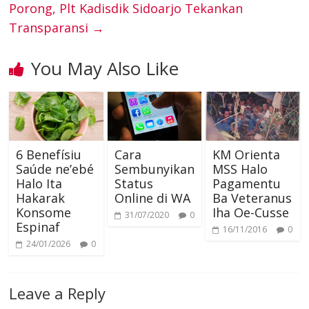
Porong, Plt Kadisdik Sidoarjo Tekankan
k
s
n
e
Transparansi
→
a
p
t
r
You May Also Like
m
p
6 Benefísiu
Cara
KM Orienta
Saúde ne’ebé
Sembunyikan
MSS Halo
Halo Ita
Status
Pagamentu
Hakarak
Online di WA
Ba Veteranus
Konsome
Iha Oe-Cusse
31/07/2020
0
Espinaf
16/11/2016
0
24/01/2026
0
Leave a Reply