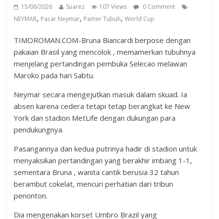
15/06/2026
Suarez
107 Views
0 Comment
,
,
,
NEYMAR
Pacar Neymar
Pamer Tubuh
World Cup
TIMOROMAN.COM-Bruna Biancardi berpose dengan
pakaian Brasil yang mencolok , memamerkan tubuhnya
menjelang pertandingan pembuka Selecao melawan
Maroko pada hari Sabtu.
Neymar secara mengejutkan masuk dalam skuad. Ia
absen karena cedera tetapi tetap berangkat ke New
York dan stadion MetLife dengan dukungan para
pendukungnya.
Pasangannya dan kedua putrinya hadir di stadion untuk
menyaksikan pertandingan yang berakhir imbang 1-1,
sementara Bruna , wanita cantik berusia 32 tahun
berambut cokelat, mencuri perhatian dari tribun
penonton.
Dia mengenakan korset Umbro Brazil yang