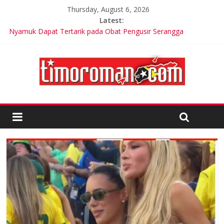
Thursday, August 6, 2026
Latest:
Nyamuk Dapat Tertarik pada Obat Pengusir Serangga
LSM Tuding UKPBJ Kabupaten Sidoarjo Lakukan Praktek
Persengkokolan Jahat dalam Proses Tender
Ariana Grande Tinggal Tulang dan Kulit, Ada Apa?
Korea Selatan Catat Hari Terpanas dalam Sejarah
200 tentara Timor Leste Tergabung dalam Pasukan Pemilu
Multinasional di PNG