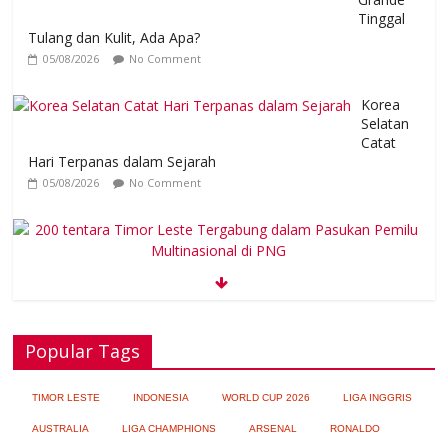
Tinggal
Tulang dan Kulit, Ada Apa?
05/08/2026
No Comment
Korea
Selatan
Catat
Hari Terpanas dalam Sejarah
05/08/2026
No Comment
200 tentara Timor Leste Tergabung dalam Pasukan Pemilu
Multinasional di PNG
05/08/2026
No Comment
Popular Tags
Nyamuk Dapat Tertarik pada Obat
Pengusir Serangga
TIMOR LESTE
INDONESIA
WORLD CUP 2026
LIGA INGGRIS
04/08/2026
No Comment
AUSTRALIA
LIGA CHAMPHIONS
ARSENAL
RONALDO