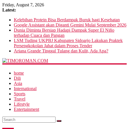
Friday, August 7, 2026
Latest:
Kelebihan Protein Bisa Berdampak Buruk bagi Kesehatan
Google Assistant akan Diganti Gemini Mulai September 2026
Dunia Diminta Bersiap Hadapi Dampak Super El Niño
terhadap Cuaca dan Pangan
LSM Tuding UKPBJ Kabupaten Sidoarjo Lakukan Praktek
Persengkokolan Jahat dalam Proses Tender
Ariana Grande Tinggal Tulang dan Kulit, Ada Apa?
home
Dili
Asia
International
Sports
Travel
Lifestyle
Entertainment