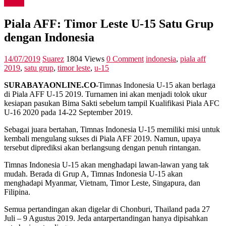
Sports
Piala AFF: Timor Leste U-15 Satu Grup
dengan Indonesia
14/07/2019
Suarez
1804 Views
0 Comment
indonesia
,
piala aff
2019
,
satu grup
,
timor leste
,
u-15
SURABAYAONLINE.CO-
Timnas Indonesia U-15 akan berlaga
di Piala AFF U-15 2019. Turnamen ini akan menjadi tolok ukur
kesiapan pasukan Bima Sakti sebelum tampil Kualifikasi Piala AFC
U-16 2020 pada 14-22 September 2019.
Sebagai juara bertahan, Timnas Indonesia U-15 memiliki misi untuk
kembali mengulang sukses di Piala AFF 2019. Namun, upaya
tersebut diprediksi akan berlangsung dengan penuh rintangan.
Timnas Indonesia U-15 akan menghadapi lawan-lawan yang tak
mudah. Berada di Grup A, Timnas Indonesia U-15 akan
menghadapi Myanmar, Vietnam, Timor Leste, Singapura, dan
Filipina.
Semua pertandingan akan digelar di Chonburi, Thailand pada 27
Juli – 9 Agustus 2019. Jeda antarpertandingan hanya dipisahkan