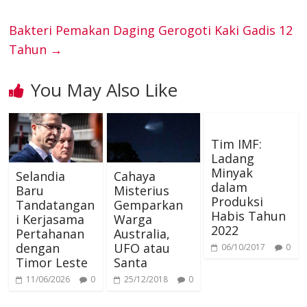
l
a
g
s
o
r
e
I
g
Bakteri Pemakan Daging Gerogoti Kaki Gadis 12
t
r
A
Tahun
→
k
s
n
e
a
p
You May Also Like
t
r
m
p
Tim IMF:
Ladang
Minyak
Selandia
Cahaya
dalam
Baru
Misterius
Produksi
Tandatangan
Gemparkan
Habis Tahun
i Kerjasama
Warga
2022
Pertahanan
Australia,
dengan
UFO atau
06/10/2017
0
Timor Leste
Santa
11/06/2026
0
25/12/2018
0