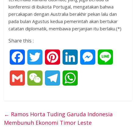
konferensi di ibukota Portugal, mengatakan bahwa
percakapan dengan Australia berakhir pekan lalu dan
pada bulan Agustus kedua pemerintah akan bertukar
catatan diplomatik, membawa perjanjian itu berlaku.(*)
Share this :
F
T
P
L
M
L
a
w
i
i
e
i
G
W
T
W
c
i
n
n
s
n
m
e
e
h
e
t
t
k
s
e
a
C
l
a
←
Ramos Horta Tuding Garuda Indonesia
b
t
e
e
e
Membunuh Ekonomi Timor Leste
i
h
e
t
o
e
r
d
n