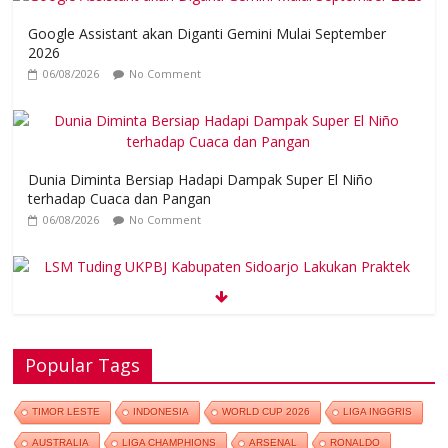
Google Assistant akan Diganti Gemini Mulai September
2026
06/08/2026
No Comment
Dunia Diminta Bersiap Hadapi Dampak Super El Niño
terhadap Cuaca dan Pangan
06/08/2026
No Comment
LSM Tuding UKPBJ Kabupaten Sidoarjo Lakukan Praktek
Persengkokolan Jahat dalam Proses Tender
Popular Tags
05/08/2026
No Comment
Ariana Grande Tinggal Tulang dan Kulit,
TIMOR LESTE
INDONESIA
WORLD CUP 2026
LIGA INGGRIS
Ada Apa?
AUSTRALIA
LIGA CHAMPHIONS
ARSENAL
RONALDO