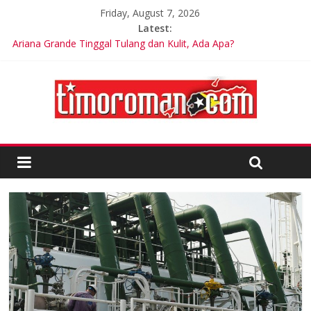
Friday, August 7, 2026
Latest:
Ariana Grande Tinggal Tulang dan Kulit, Ada Apa?
Kelebihan Protein Bisa Berdampak Buruk bagi Kesehatan
Google Assistant akan Diganti Gemini Mulai September 2026
Dunia Diminta Bersiap Hadapi Dampak Super El Niño terhadap
Cuaca dan Pangan
LSM Tuding UKPBJ Kabupaten Sidoarjo Lakukan Praktek
Persengkokolan Jahat dalam Proses Tender