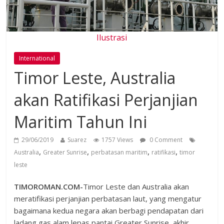
Ilustrasi
International
Timor Leste, Australia
akan Ratifikasi Perjanjian
Maritim Tahun Ini
29/06/2019
Suarez
1757 Views
0 Comment
,
,
,
,
Australia
Greater Sunrise
perbatasan maritim
ratifikasi
timor
leste
TIMOROMAN.COM-
Timor Leste dan Australia akan
meratifikasi perjanjian perbatasan laut, yang mengatur
bagaimana kedua negara akan berbagi pendapatan dari
ladang gas alam lepas pantai Greater Sunrise, akhir