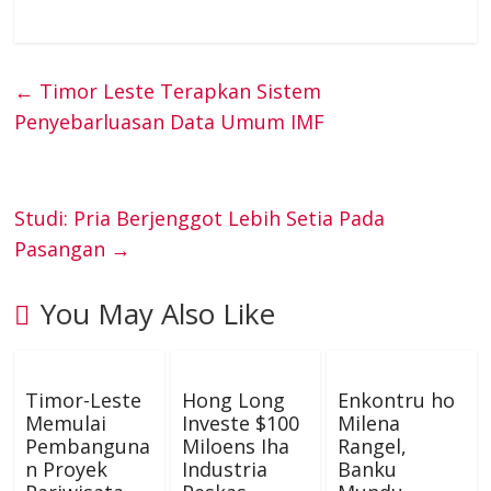
m
e
e
h
e
t
t
k
s
e
a
C
l
a
←
Timor Leste Terapkan Sistem
b
t
e
e
e
Penyebarluasan Data Umum IMF
i
h
e
t
o
e
r
d
n
l
a
g
s
o
r
e
I
g
Studi: Pria Berjenggot Lebih Setia Pada
t
r
A
Pasangan
→
k
s
n
e
a
p
You May Also Like
t
r
m
p
Timor-Leste
Hong Long
Enkontru ho
Memulai
Investe $100
Milena
Pembanguna
Miloens Iha
Rangel,
n Proyek
Industria
Banku