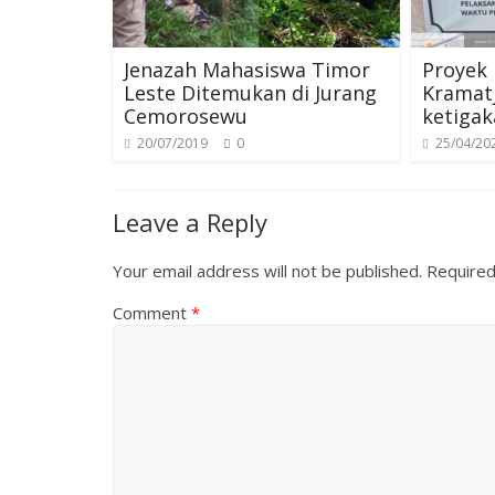
t
r
Jenazah Mahasiswa Timor
Proyek 
Leste Ditemukan di Jurang
Kramat
Cemorosewu
ketiga
20/07/2019
0
25/04/20
Leave a Reply
Your email address will not be published.
Required
Comment
*