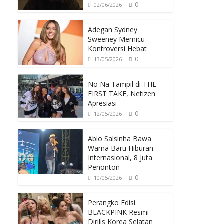
0
02/06/2026
Adegan Sydney
Sweeney Memicu
Kontroversi Hebat
0
13/05/2026
No Na Tampil di THE
FIRST TAKE, Netizen
Apresiasi
0
12/05/2026
Abio Salsinha Bawa
Warna Baru Hiburan
Internasional, 8 Juta
Penonton
0
10/05/2026
Perangko Edisi
BLACKPINK Resmi
Dirilis Korea Selatan