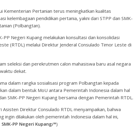
ui Kementerian Pertanian terus meningkatkan kualitas
rmasi kelembagaan pendidikan pertania, yakni dari STPP dan SMK-
anian (Polbangtan).
-PP Negeri Kupang melakukan konsultasi dan konsolidasi
te (RTDL) melalui Direktur Jenderal Consulado Timor Leste di
alam seleksi dan perekrutmen calon mahasiswa baru asal negara
waktu dekat.
ama dalam rangka sosialisasi program Polbangtan kepada
gkan dalam bentuk MoU antara Pemerintah Indonesia dalam hal
P dan SMK-PP Negeri Kupang bersama dengan Pemerintah RTDL.
ari Asisten Direktur Consulado RTDL menyampaikan, bahwa
ingin dilakukan oleh pemerintah Indonesia dalam hal ini,
 SMK-PP Negeri Kupang/*
)