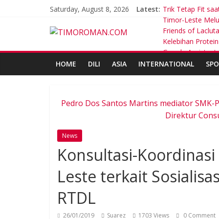
Saturday, August 8, 2026
Latest:
Trik Tetap Fit saa
Timor-Leste Melu
Friends of Laclu
Kelebihan Protei
Google Assistant
HOME
DILI
ASIA
INTERNATIONAL
SPO
Pedro Dos Santos Martins mediator SMK-PP
Direktur Cons
News
Konsultasi-Koordinasi
Leste terkait Sosiali
RTDL
26/01/2019
Suarez
1703 Views
0 Comment