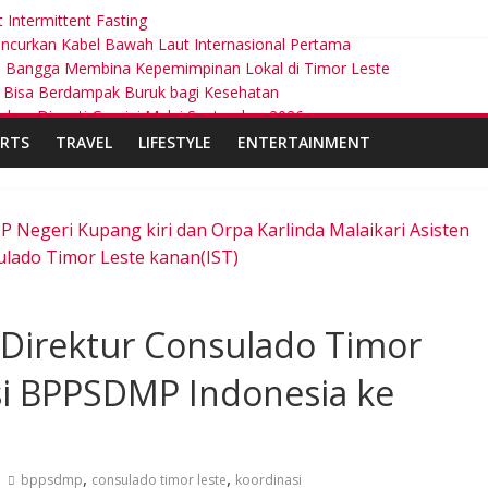
t Intermittent Fasting
ncurkan Kabel Bawah Laut Internasional Pertama
ta Bangga Membina Kepemimpinan Lokal di Timor Leste
n Bisa Berdampak Buruk bagi Kesehatan
 akan Diganti Gemini Mulai September 2026
RTS
TRAVEL
LIFESTYLE
ENTERTAINMENT
 Negeri Kupang kiri dan Orpa Karlinda Malaikari Asisten
ulado Timor Leste kanan(IST)
 Direktur Consulado Timor
sasi BPPSDMP Indonesia ke
,
,
bppsdmp
consulado timor leste
koordinasi