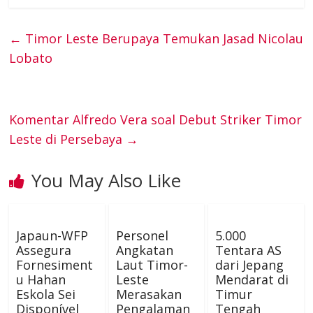
e
t
t
k
s
e
a
C
l
a
←
Timor Leste Berupaya Temukan Jasad Nicolau
b
t
e
e
e
Lobato
i
h
e
t
o
e
r
d
n
l
a
g
s
o
r
e
I
g
Komentar Alfredo Vera soal Debut Striker Timor
t
r
A
Leste di Persebaya
→
k
s
n
e
a
p
You May Also Like
t
r
m
p
Japaun-WFP
Personel
5.000
Assegura
Angkatan
Tentara AS
Fornesiment
Laut Timor-
dari Jepang
u Hahan
Leste
Mendarat di
Eskola Sei
Merasakan
Timur
Disponível
Pengalaman
Tengah