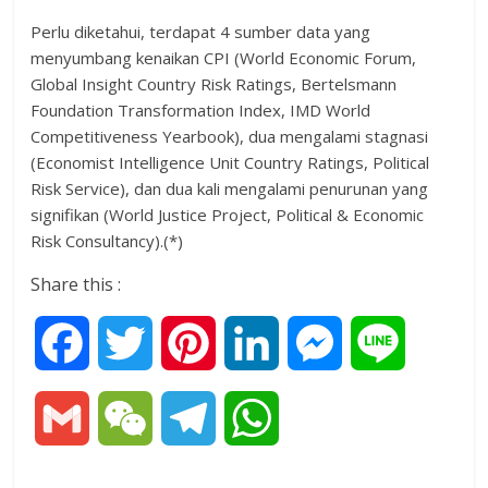
Perlu diketahui, terdapat 4 sumber data yang
menyumbang kenaikan CPI (World Economic Forum,
Global Insight Country Risk Ratings, Bertelsmann
Foundation Transformation Index, IMD World
Competitiveness Yearbook), dua mengalami stagnasi
(Economist Intelligence Unit Country Ratings, Political
Risk Service), dan dua kali mengalami penurunan yang
signifikan (World Justice Project, Political & Economic
Risk Consultancy).(*)
Share this :
F
T
P
L
M
L
a
w
i
i
e
i
G
W
T
W
c
i
n
n
s
n
m
e
e
h