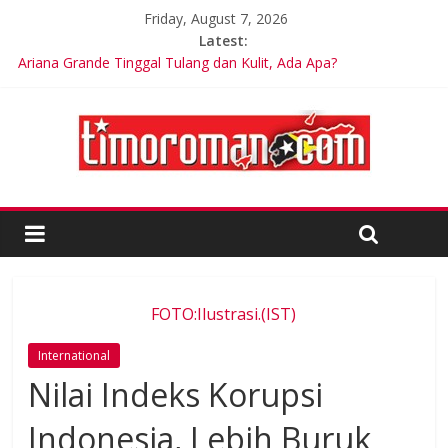
Friday, August 7, 2026
Latest:
Ariana Grande Tinggal Tulang dan Kulit, Ada Apa?
Kelebihan Protein Bisa Berdampak Buruk bagi Kesehatan
Google Assistant akan Diganti Gemini Mulai September 2026
Dunia Diminta Bersiap Hadapi Dampak Super El Niño terhadap
Cuaca dan Pangan
LSM Tuding UKPBJ Kabupaten Sidoarjo Lakukan Praktek
Persengkokolan Jahat dalam Proses Tender
FOTO:Ilustrasi.(IST)
International
Nilai Indeks Korupsi
Indonesia, Lebih Buruk