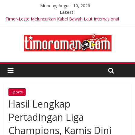
Monday, August 10, 2026
Latest:
Timor-Leste Meluncurkan Kabel Bawah Laut Internasional
Pertama
Cuka Apel Ternyata Tak Dapat Penurunan Berat Badan
Cristiano Ronaldo: Cristiano Jr akan Lebih Besar dari Saya
Keterlibatan Strategis di Timor-Leste: USARPAC Memperkuat
Kemitraan Regional
Trik Tetap Fit saat Intermittent Fasting
Sports
Hasil Lengkap
Pertadingan Liga
Champions, Kamis Dini