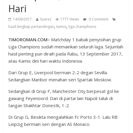
Hari
14/09/2017
Suarez
1777 Views
0 Comment
,
,
hasil lengkap pertandingan
kamis
liga champhions
TIMOROMAN.COM–
Matchday 1 babak penyisihan grup
Liga Champions sudah memainkan seluruh laga. Sejumlah
hasil penting pun diraih pada Rabu, 13 September 2017,
atau Kamis dini hari waktu Indonesia.
Dari Grup E, Liverpool bermain 2-2 degan Sevilla.
Sedangkan Maribor menahan seri Spartak Moskow.
Sedangkan di Grup F, Manchester City berpesat gol ke
gawang Feyenoord. Dan di partai lain Napoli taluk di
tangan Shakhtar Donestk, 1-2.
Di Grup G, Besikta mengalahkan Fc Porto 3-1. Lalu RB
Leipzig bermain seri dengan AS Monaco.