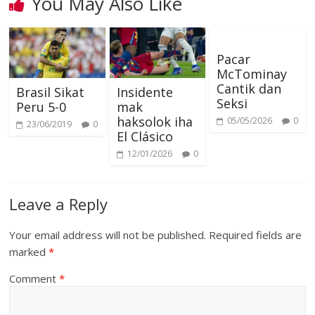
You May Also Like
a
p
t
r
m
p
Pacar
McTominay
Cantik dan
Brasil Sikat
Insidente
Seksi
Peru 5-0
mak
haksolok iha
05/05/2026
0
23/06/2019
0
El Clásico
12/01/2026
0
Leave a Reply
Your email address will not be published.
Required fields are
marked
*
Comment
*