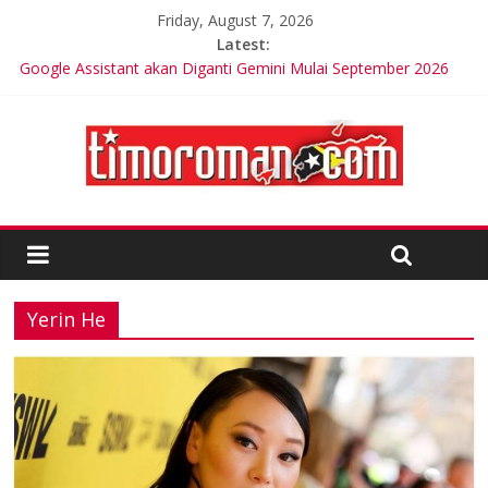
Friday, August 7, 2026
Latest:
Google Assistant akan Diganti Gemini Mulai September 2026
Trik Tetap Fit saat Intermittent Fasting
Timor-Leste Meluncurkan Kabel Bawah Laut Internasional
Pertama
Friends of Lacluta Bangga Membina Kepemimpinan Lokal di
Timor Leste
Kelebihan Protein Bisa Berdampak Buruk bagi Kesehatan
Yerin He