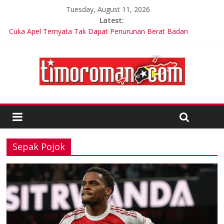
Tuesday, August 11, 2026
Latest:
Cuka Apel Ternyata Tak Dapat Penurunan Berat Badan
Sindrome Text Neck Bisa Sebabkan Gangguan Saraf
Kekurangan Zat Besi Mengintai Anak yang Terlalu Banyak
Minum Susu Sapi
Presiden Federasi Atletik Asia, Dahlan al-Hamad, Akhiri
Kunjungan Resminya ke Timor-Leste
Selisih 5 Persen,Proyek Peningkatan Jalan Kebonagung-
Tambak Kemerakan (LJT) di Sidoarjo Disorot: Dinilai Sarat KKN
Sepak Pojok