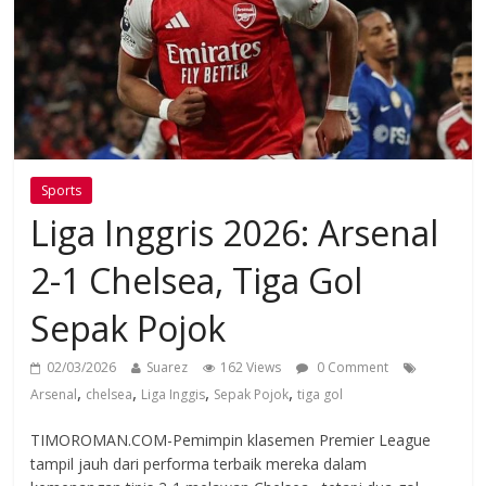
Sports
Liga Inggris 2026: Arsenal
2-1 Chelsea, Tiga Gol
Sepak Pojok
02/03/2026
Suarez
162 Views
0 Comment
,
,
,
,
Arsenal
chelsea
Liga Inggis
Sepak Pojok
tiga gol
TIMOROMAN.COM-Pemimpin klasemen Premier League
tampil jauh dari performa terbaik mereka dalam