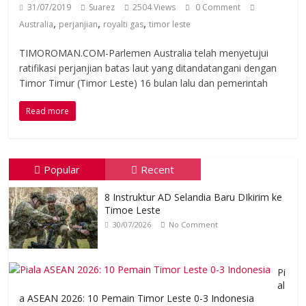
31/07/2019
Suarez
2504 Views
0 Comment
,
,
,
Australia
perjanjian
royalti gas
timor leste
TIMOROMAN.COM-Parlemen Australia telah menyetujui
ratifikasi perjanjian batas laut yang ditandatangani dengan
Timor Timur (Timor Leste) 16 bulan lalu dan pemerintah
Read more
Popular
Recent
8 Instruktur AD Selandia Baru DIkirim ke
Timoe Leste
30/07/2026
No Comment
Pi
al
a ASEAN 2026: 10 Pemain Timor Leste 0-3 Indonesia