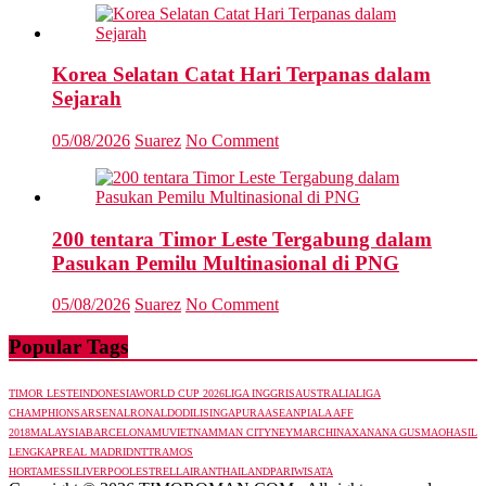
Korea Selatan Catat Hari Terpanas dalam
Sejarah
05/08/2026
Suarez
No Comment
200 tentara Timor Leste Tergabung dalam
Pasukan Pemilu Multinasional di PNG
05/08/2026
Suarez
No Comment
Popular Tags
TIMOR LESTE
INDONESIA
WORLD CUP 2026
LIGA INGGRIS
AUSTRALIA
LIGA
CHAMPHIONS
ARSENAL
RONALDO
DILI
SINGAPURA
ASEAN
PIALA AFF
2018
MALAYSIA
BARCELONA
MU
VIETNAM
MAN CITY
NEYMAR
CHINA
XANANA GUSMAO
HASIL
LENGKAP
REAL MADRID
NTT
RAMOS
HORTA
MESSI
LIVERPOOL
ESTRELLA
IRAN
THAILAND
PARIWISATA