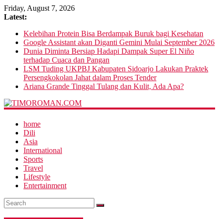
Friday, August 7, 2026
Latest:
Kelebihan Protein Bisa Berdampak Buruk bagi Kesehatan
Google Assistant akan Diganti Gemini Mulai September 2026
Dunia Diminta Bersiap Hadapi Dampak Super El Niño
terhadap Cuaca dan Pangan
LSM Tuding UKPBJ Kabupaten Sidoarjo Lakukan Praktek
Persengkokolan Jahat dalam Proses Tender
Ariana Grande Tinggal Tulang dan Kulit, Ada Apa?
home
Dili
Asia
International
Sports
Travel
Lifestyle
Entertainment