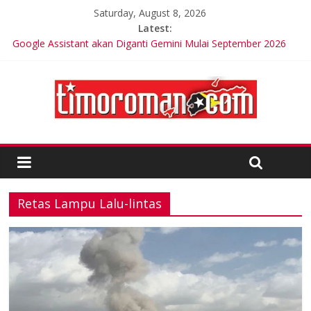
Saturday, August 8, 2026
Latest:
Google Assistant akan Diganti Gemini Mulai September 2026
Trik Tetap Fit saat Intermittent Fasting
Timor-Leste Meluncurkan Kabel Bawah Laut Internasional
Pertama
Friends of Lacluta Bangga Membina Kepemimpinan Lokal di
Timor Leste
Kelebihan Protein Bisa Berdampak Buruk bagi Kesehatan
Retas Lampu Lalu-lintas