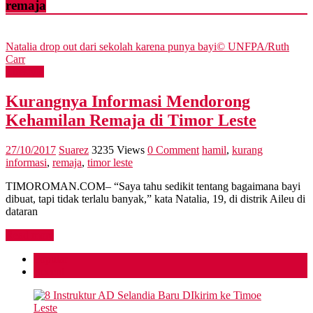
remaja
Natalia drop out dari sekolah karena punya bayi© UNFPA/Ruth
Carr
Lifestyle
Kurangnya Informasi Mendorong
Kehamilan Remaja di Timor Leste
27/10/2017
Suarez
3235 Views
0 Comment
hamil
,
kurang
informasi
,
remaja
,
timor leste
TIMOROMAN.COM– “Saya tahu sedikit tentang bagaimana bayi
dibuat, tapi tidak terlalu banyak,” kata Natalia, 19, di distrik Aileu di
dataran
Read more
Popular
Recent