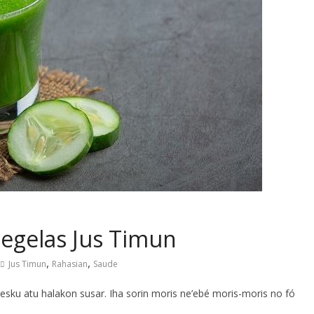
egelas Jus Timun
,
,
Jus Timun
Rahasian
Saude
ku atu halakon susar. Iha sorin moris ne’ebé moris-moris no fó