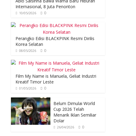
Abio Salsinha Bawa Warna Baru Hiburan
Internasional, 8 Juta Penonton
0
10/05/2026
Perangko Edisi BLACKPINK Resmi Dirilis
Korea Selatan
0
08/05/2026
Film My Name is Manuela, Geliat Industri
Kreatif Timor Leste
0
01/05/2026
Belum Dimulai World
Cup 2026 Telah
Menarik Iklan Semiliar
Dolar
0
26/04/2026