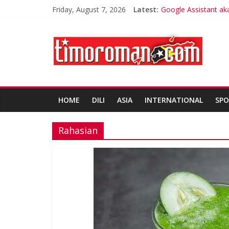
Friday, August 7, 2026
Latest:
Google Assistant ak
Trik Tetap Fit saat I
Timor-Leste Melunc
Friends of Lacluta
Kelebihan Protein B
HOME
DILI
ASIA
INTERNATIONAL
SPO
Rahasian