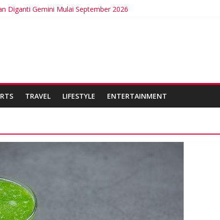
an Diganti Gemini Mulai September 2026
ntermittent Fasting
urkan Kabel Bawah Laut Internasional Pertama
 Bangga Membina Kepemimpinan Lokal di Timor Leste
isa Berdampak Buruk bagi Kesehatan
RTS
TRAVEL
LIFESTYLE
ENTERTAINMENT