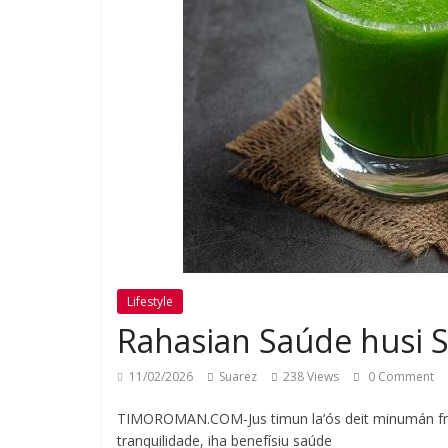
Lifestyle
Rahasian Saúde husi S
11/02/2026
Suarez
238 Views
0 Comment
TIMOROMAN.COM-Jus timun la’ós deit minumán fres
tranquilidade, iha benefísiu saúde