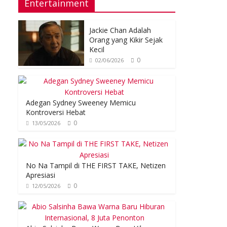
Entertainment
Jackie Chan Adalah
Orang yang Kikir Sejak
Kecil
0
02/06/2026
Adegan Sydney Sweeney Memicu
Kontroversi Hebat
0
13/05/2026
No Na Tampil di THE FIRST TAKE, Netizen
Apresiasi
0
12/05/2026