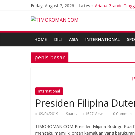
Friday, August 7, 2026
Latest:
Ariana Grande Tingga
Kelebihan Protein B
Google Assistant ak
Dunia Diminta Bers
LSM Tuding UKPBJ K
HOME
DILI
ASIA
INTERNATIONAL
SPO
penis besar
P
International
Presiden Filipina Dut
09/04/2019
Suarez
1527 Views
0 Comment
TIMOROMAN.COM-Presiden Filipina Rodrigo Roa Dut
mengaku memiliki organ kemaluan yang berukuran