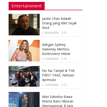
Entertainment
Jackie Chan Adalah
Orang yang Kikir Sejak
Kecil
0
02/06/2026
Adegan Sydney
Sweeney Memicu
Kontroversi Hebat
0
13/05/2026
No Na Tampil di THE
FIRST TAKE, Netizen
Apresiasi
0
12/05/2026
Abio Salsinha Bawa
Warna Baru Hiburan
Internasional, 8 Juta