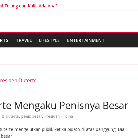
l Tulang dan Kulit, Ada Apa?
isa Berdampak Buruk bagi Kesehatan
an Diganti Gemini Mulai September 2026
iap Hadapi Dampak Super El Niño terhadap Cuaca dan Pangan
abupaten Sidoarjo Lakukan Praktek Persengkokolan Jahat dalam Pr
RTS
TRAVEL
LIFESTYLE
ENTERTAINMENT
residen Duterte
erte Mengaku Penisnya Besar
,
,
duterte
penis besar
Presiden Filipina
erte mengejutkan publik ketika pidato di atas panggung. Dia
 besar