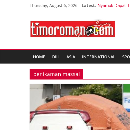
Thursday, August 6, 2026
Latest:
Nyamuk Dapat Te
LSM Tuding UKPB
Ariana Grande Ti
Korea Selatan Ca
200 tentara Timo
HOME
DILI
ASIA
INTERNATIONAL
SPO
penikaman massal