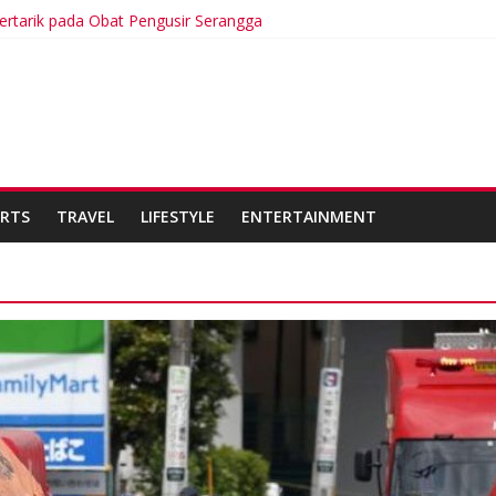
rtarik pada Obat Pengusir Serangga
J Kabupaten Sidoarjo Lakukan Praktek Persengkokolan Jahat dalam
nggal Tulang dan Kulit, Ada Apa?
tat Hari Terpanas dalam Sejarah
r Leste Tergabung dalam Pasukan Pemilu Multinasional di PNG
RTS
TRAVEL
LIFESTYLE
ENTERTAINMENT