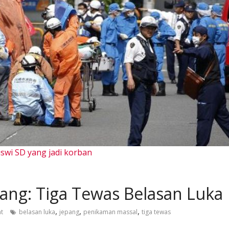
swi SD yang jadi korban
ang: Tiga Tewas Belasan Luka
,
,
,
t
belasan luka
jepang
penikaman massal
tiga tewas