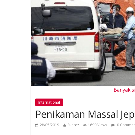
Banyak si
International
Penikaman Massal Jep
28/05/2019
Suarez
1699 Views
0 Commen