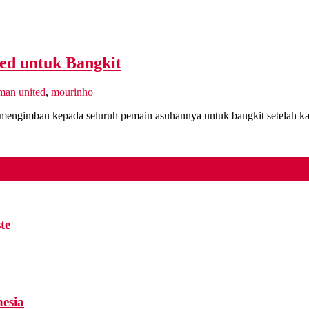
ed untuk Bangkit
man united
,
mourinho
mbau kepada seluruh pemain asuhannya untuk bangkit setelah kala
te
esia