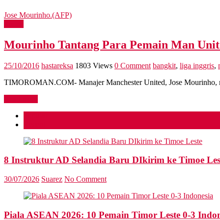
Jose Mourinho.(AFP)
Sports
Mourinho Tantang Para Pemain Man Unit
25/10/2016
hastareksa
1803 Views
0 Comment
bangkit
,
liga inggris
,
TIMOROMAN.COM- Manajer Manchester United, Jose Mourinho, mengi
Read more
Popular
Recent
8 Instruktur AD Selandia Baru DIkirim ke Timoe Les
30/07/2026
Suarez
No Comment
Piala ASEAN 2026: 10 Pemain Timor Leste 0-3 Indon