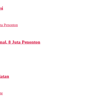
si
nal, 8 Juta Penonton
latan