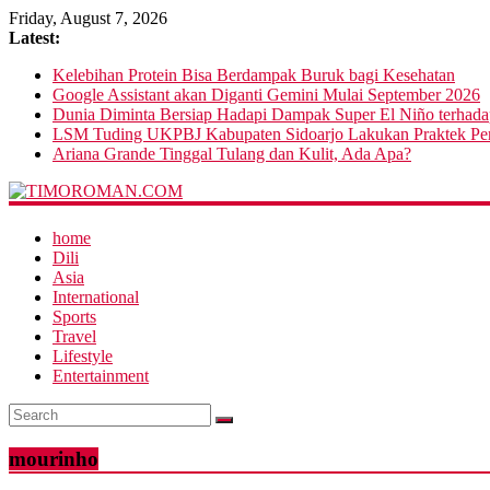
Friday, August 7, 2026
Latest:
Kelebihan Protein Bisa Berdampak Buruk bagi Kesehatan
Google Assistant akan Diganti Gemini Mulai September 2026
Dunia Diminta Bersiap Hadapi Dampak Super El Niño terhad
LSM Tuding UKPBJ Kabupaten Sidoarjo Lakukan Praktek Pers
Ariana Grande Tinggal Tulang dan Kulit, Ada Apa?
home
Dili
Asia
International
Sports
Travel
Lifestyle
Entertainment
mourinho