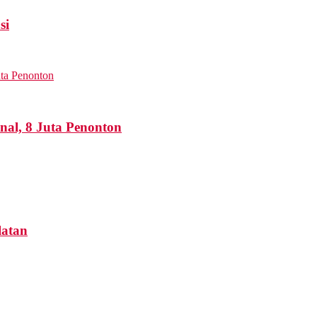
si
nal, 8 Juta Penonton
latan