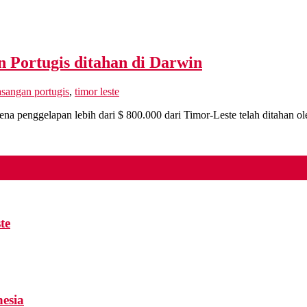
n Portugis ditahan di Darwin
asangan portugis
,
timor leste
ggelapan lebih dari $ 800.000 dari Timor-Leste telah ditahan oleh
te
esia