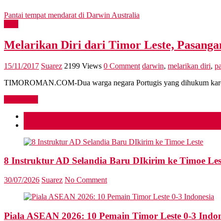
Pantai tempat mendarat di Darwin Australia
Asia
Melarikan Diri dari Timor Leste, Pasanga
15/11/2017
Suarez
2199 Views
0 Comment
darwin
,
melarikan diri
,
p
TIMOROMAN.COM-Dua warga negara Portugis yang dihukum karena pen
Read more
Popular
Recent
8 Instruktur AD Selandia Baru DIkirim ke Timoe Les
30/07/2026
Suarez
No Comment
Piala ASEAN 2026: 10 Pemain Timor Leste 0-3 Indon