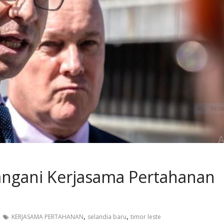
angani Kerjasama Pertahanan
,
,
KERJASAMA PERTAHANAN
selandia baru
timor leste