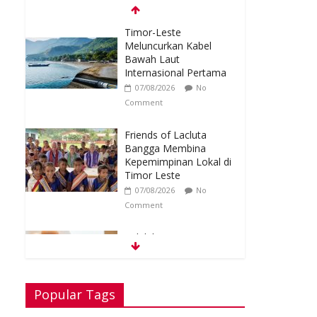
Timor-Leste
Meluncurkan Kabel
Bawah Laut
Internasional Pertama
07/08/2026
No
Comment
Friends of Lacluta
Bangga Membina
Kepemimpinan Lokal di
Timor Leste
07/08/2026
No
Comment
Kelebihan Protein Bisa
Berdampak Buruk bagi
Kesehatan
06/08/2026
No
Popular Tags
Comment