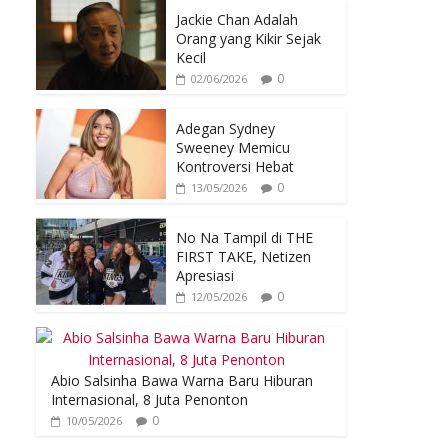
Jackie Chan Adalah
Orang yang Kikir Sejak
Kecil
0
02/06/2026
Adegan Sydney
Sweeney Memicu
Kontroversi Hebat
0
13/05/2026
No Na Tampil di THE
FIRST TAKE, Netizen
Apresiasi
0
12/05/2026
Abio Salsinha Bawa Warna Baru Hiburan
Internasional, 8 Juta Penonton
0
10/05/2026