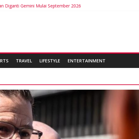
an Diganti Gemini Mulai September 2026
ntermittent Fasting
urkan Kabel Bawah Laut Internasional Pertama
 Bangga Membina Kepemimpinan Lokal di Timor Leste
isa Berdampak Buruk bagi Kesehatan
RTS
TRAVEL
LIFESTYLE
ENTERTAINMENT