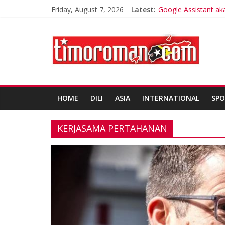
Friday, August 7, 2026
Latest:
Google Assistant ak
Trik Tetap Fit saat I
Timor-Leste Melunc
Friends of Lacluta
Kelebihan Protein B
HOME
DILI
ASIA
INTERNATIONAL
SPO
KERJASAMA PERTAHANAN