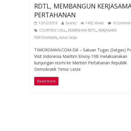
RDTL, MEMBANGUN KERJASAM
PERTAHANAN
13/12/2019
Suarez
1432 Views
0 Commen
,
,
COURTESY CALL
KEMENHAN RDTL
KERJASAMA
,
PERTAHANAN
timor leste
TIMOROMAN.COM-Dili – Satuan Tugas (Satgas) Po
Visit Indonesia Maritim Envoy-19B melaksanakan
kunjungan resmi ke Menteri Pertahanan Republik
Demokratik Timor Leste
Read more